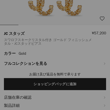
セ
¥57,200
JC スタッズ
ー
スワロフスキークリスタル付き ゴールド フィニッシュメ
ル
タル・JCスタッドピアス
価
格
カラー
Gold
https://www.jimmychoo.jp/ja/%E3%83%AC%E3%83%87%E3%82%A3
%E3%82%B8%E3%83%A5%E3%82%A8%E3%83%AA%E3%83%BC/%E3%83%
%E3%82%A4%E3%83%A4%E3%83%AA%E3%83%B3%E3%82%B0/jc-
フルコレクションを見る
%E3%82%B9%E3%82%BF%E3%83%83%E3%82%BA-
J000151661001.html
お届け及び返品を無料で承ります
Add
to
cart
ショッピングバッグに追加
options
店舗在庫の確認
製品詳細