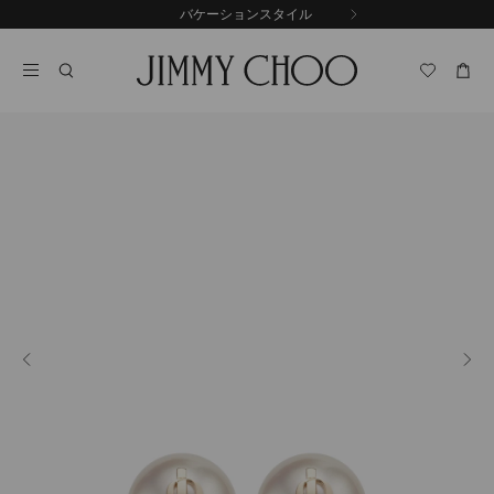
コ
バケーションスタイル
前
ン
自
の
テ
動
ス
ン
再
ラ
ツ
生
イ
に
を
ド
ス
止
キ
め
る
ッ
プ