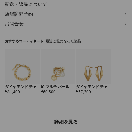
配送・返品について
店舗訪問予約
お問合せ
おすすめコーディネート
最近ご覧になった製品
ダイヤモンド チェ
JC マルチ パール リ
ダイヤモンド チェ
ーン ブレスレット
ング
ーン ピアス
定
定
定
¥81,400
¥60,500
¥57,200
価
価
価
詳細を見る