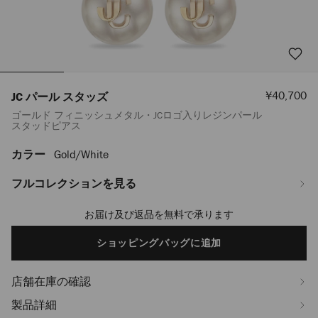
セ
¥40,700
JC パール スタッズ
ー
ゴールド フィニッシュメタル・JCロゴ入りレジンパール
ル
スタッドピアス
価
格
カラー
Gold/white
https://www.jimmychoo.jp/ja/%E3%83%AC%E3%83%87%E3%82%A3
%E3%82%B8%E3%83%A5%E3%82%A8%E3%83%AA%E3%83%BC/%E3%83%
%E3%82%A4%E3%83%A4%E3%83%AA%E3%83%B3%E3%82%B0/jc-
フルコレクションを見る
%E3%83%91%E3%83%BC%E3%83%AB-
%E3%82%B9%E3%82%BF%E3%83%83%E3%82%BA-
お届け及び返品を無料で承ります
Add
J000151638001.html
to
cart
ショッピングバッグに追加
options
店舗在庫の確認
製品詳細