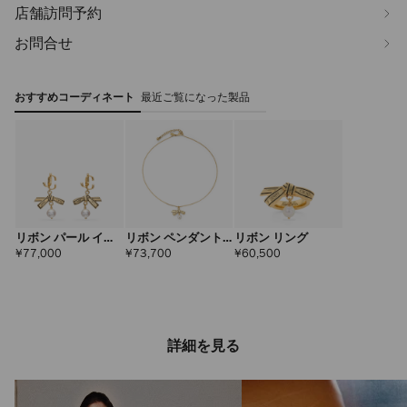
店舗訪問予約
お問合せ
おすすめコーディネート
最近ご覧になった製品
リボン パール イヤ
リボン ペンダント
リボン リング
リング
ネックレス
定
定
定
¥77,000
¥73,700
¥60,500
価
価
価
詳細を見る
マルチ チャーム リ