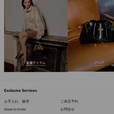
ボン ブレスレット
定
¥99,000
価
バッグ
新着アイテム
Exclusive Services
お手入れ、修理
ご来店予約
Made-to-Order
お問合せ