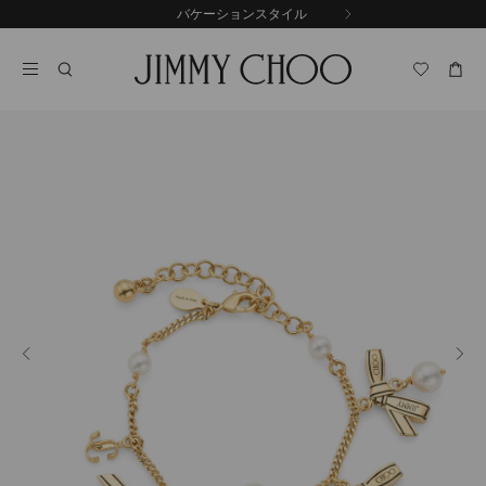
コ
バケーションスタイル
前
ン
自
の
テ
動
ス
ン
再
ラ
ツ
生
イ
に
を
ド
ス
止
キ
め
る
ッ
プ