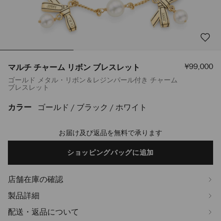
セ
¥99,000
マルチ チャーム リボン ブレスレット
ー
ゴールド メタル・リボン＆レジンパール付き チャーム
ル
ブレスレット
価
格
カラー
ゴールド / ブラック / ホワイト
https://www.jimmychoo.jp/ja/%E3%83%AC%E3%83%87%E3%82%A3
%E3%82%B8%E3%83%A5%E3%82%A8%E3%83%AA%E3%83%BC/%E3%83%
%E3%83%81%E3%83%A3%E3%83%BC%E3%83%A0-
お届け及び返品を無料で承ります
Add
%E3%83%AA%E3%83%9C%E3%83%B3-
to
%E3%83%96%E3%83%AC%E3%82%B9%E3%83%AC%E3%83%83%E3%83%8
cart
ショッピングバッグに追加
J000177662001.html
options
店舗在庫の確認
製品詳細
配送・返品について