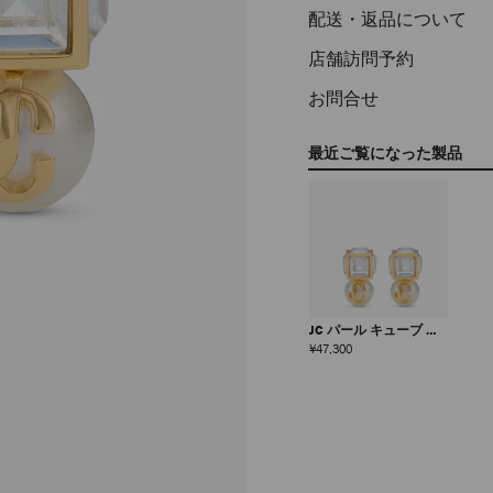
配送・返品について
店舗訪問予約
お問合せ
最近ご覧になった製品
JC パール キューブ ス
タッズ
定
¥47,300
価