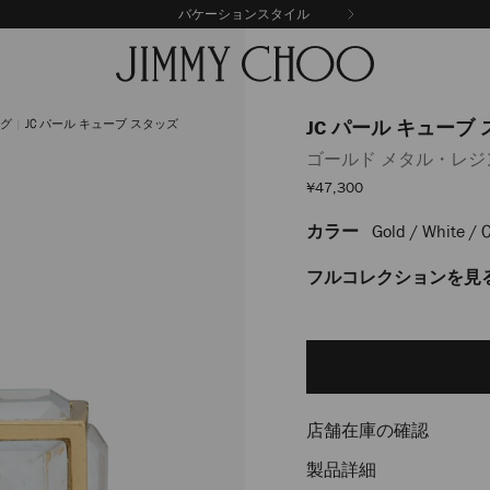
バケーションスタイル
ング
JC パール キューブ スタッズ
JC パール キューブ
ゴールド メタル・レジン
セ
¥47,300
ー
ル
カラー
Gold / White / C
https://www.jimmychoo
価
格
%E3%82%B8%E3%83%A5%E
%E3%82%A4%E3%83%A4%E3
フルコレクションを見
%E3%83%91%E3%83%BC%E3
%E3%82%AD%E3%83%A5%E3
Delivery es
Add
%E3%82%B9%E3%82%BF%E3
to
J000181664001.html
cart
options
店舗在庫の確認
製品詳細