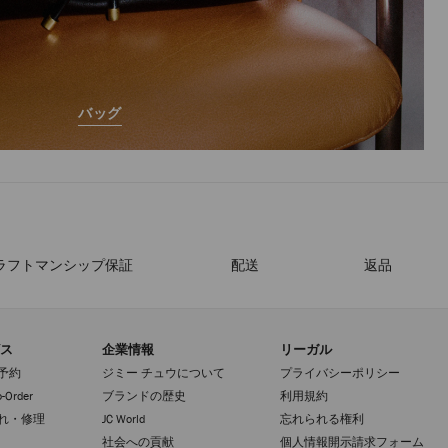
バッグ
ラフトマンシップ保証
配送
返品
ス
企業情報
リーガル
予約
ジミー チュウについて
プライバシーポリシー
-Order
ブランドの歴史
利用規約
れ・修理
JC World
忘れられる権利
社会への貢献
個人情報開示請求フォーム