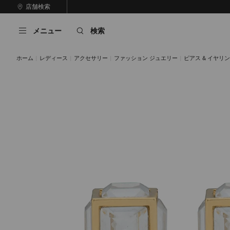
コ
店舗検索
前
ン
自
の
テ
動
ス
メニュー
検索
ン
再
ラ
ツ
生
イ
に
を
ド
ホーム
レディース
アクセサリー
ファッション ジュエリー
ピアス & イヤリ
ス
止
キ
め
る
ッ
プ