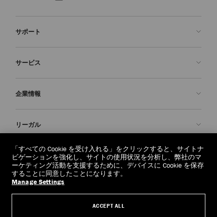
サポート
お問い合わせ
サービス
よくあるご質問
注文状況の確認
ご来店予約
企業情報
返品を申請
Made-to-Order
店舗検索
お手入れ・修理
ジミー チュウについて
リーガル
配送
保証
ブランドの歴史
交換・返品
JC World
プライバシーポリシー
「すべての Cookie を受け入れる」をクリックすると、サイトナ
regionselector.country.
(€)
ビゲーションを強化し、サイトの使用状況を分析し、弊社のマ
社会への貢献
利用規約
ーケティング活動を支援するために、デバイスに Cookie を保存
することに同意したことになります。
私たちの責任
忘れられる権利
Manage Settings
© 2026 Jimmy Choo
クラフツマンシップ
個人情報開示請求フォーム
ACCEPT ALL
採用情報
リーガル