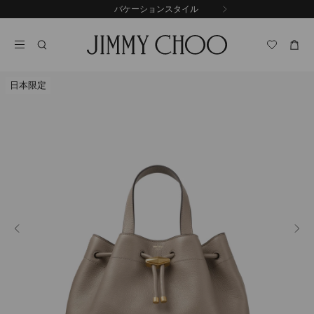
コ
バケーションスタイル
前
ン
自
の
テ
動
ス
ン
再
ラ
ツ
生
イ
に
を
ド
日本限定
ス
止
キ
め
る
ッ
プ