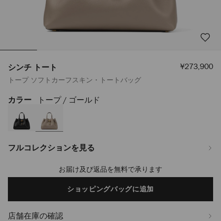
セ
¥273,900
シンチ トート
ー
トープ ソフトカーフスキン・トートバッグ
ル
価
格
カラー
トープ / ゴールド
https://www.jimmychoo.jp/ja/%E3%83%AC%E3%83%87%E3%82%A3%
%E3%83%88%E3%83%BC%E3%83%88-
J000180869001.html
フルコレクションを見る
お届け及び返品を無料で承ります
Add
to
cart
ショッピングバッグに追加
options
店舗在庫の確認