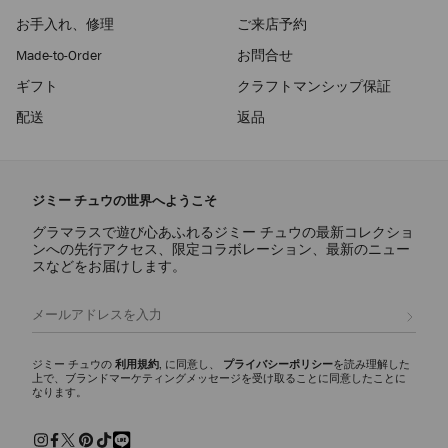
お手入れ、修理
ご来店予約
Made-to-Order
お問合せ
ギフト
クラフトマンシップ保証
配送
返品
ジミー チュウの世界へようこそ
グラマラスで遊び心あふれるジミー チュウの最新コレクショ
ンへの先行アクセス、限定コラボレーション、最新のニュー
スなどをお届けします。
登録
ジミー チュウの
利用規約
, に同意し、
プライバシーポリシー
を読み理解した
上で、ブランドマーケティングメッセージを受け取ることに同意したことに
なります。