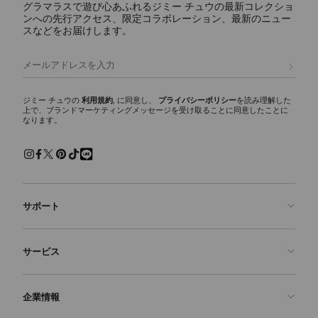
グラマラスで遊び心あふれるジミー チュウの最新コレクショ
ンへの先行アクセス、限定コラボレーション、最新のニュー
スなどをお届けします。
登録
ジミー チュウの
利用規約
, に同意し、
プライバシーポリシー
を読み理解した
上で、ブランドマーケティングメッセージを受け取ることに同意したことに
なります。
サポート
お問い合わせ
サービス
よくあるご質問
注文状況の確認
ご来店予約
企業情報
返品を申請
Made-to-Order