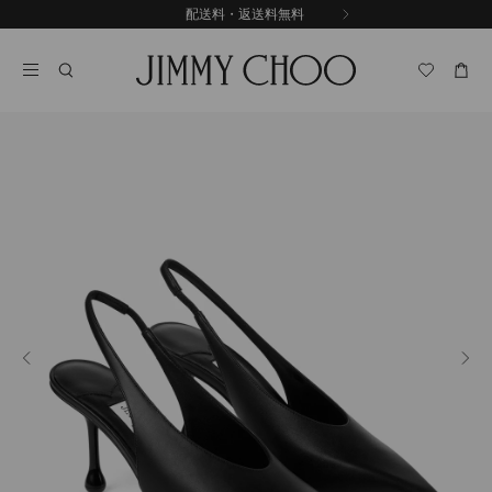
コ
配送料・返送料無料
前
ン
自
の
テ
動
ス
ン
再
ラ
ツ
生
イ
に
を
ド
ス
止
キ
め
る
ッ
プ