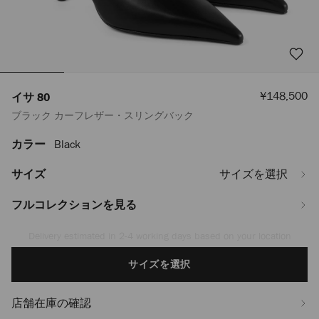
セ
¥148,500
イサ 80
ー
ブラック カーフレザー・スリングバック
ル
価
格
カラー
Black
https://www.jimmychoo.jp/ja/%E3%83%AC%E3%83%87%E3%82%A3
80-
ISA80CLF010003.html
サイズ
サイズを選択
フルコレクションを見る
お届け及び返品を無料で承ります
Add
to
cart
サイズを選択
options
店舗在庫の確認