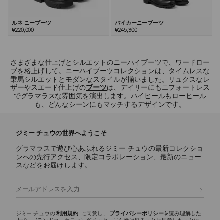
ルネ ニーブーツ
バイカーニーブーツ
¥220,000
¥245,300
さまざまな仕上げとシルエットのニーハイブーツで、ワードロー
ブを格上げして。ニーハイブーツコレクションは、タイムレスな
乗馬シルエットとモダンなスタイルが揃いました。リュクスなレ
ザーやスエード仕上げの
ブーツ
は、デイリーにもエフォートレス
でグラマラスな雰囲気を演出します。ハイヒールもローヒール
も、どんなシーンにもマッチするデザインです。
ジミー チュウの世界へようこそ
グラマラスで遊び心あふれるジミー チュウの最新コレクショ
ンへの先行アクセス、限定コラボレーション、最新のニュー
スなどをお届けします。
登録
ジミー チュウの
利用規約
, に同意し、
プライバシーポリシー
を読み理解した
上で、ブランドマーケティングメッセージを受け取ることに同意したことに