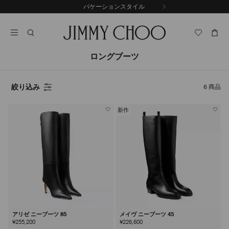
コ
バケーションスタイル
前
ン
自
の
テ
動
ス
ン
再
ラ
ツ
生
イ
に
を
ロングブーツ
ド
ス
止
キ
め
る
ッ
絞り込み
6
商品
プ
新作
アリゼ ニーブーツ 85
メイヴ ニーブーツ 45
¥255,200
¥226,600