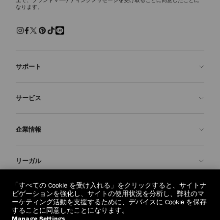
なります。
サポート
お問い合わせ
サービス
よくあるご質問
注文状況の確認
ご来店予約
企業情報
返品を申請
Made-to-Order
店舗検索
お手入れ・修理
ジミー チュウについて
リーガル
配送
保証
ブランドの歴史
交換・返品
JC World
プライバシーポリシー
「すべての Cookie を受け入れる」をクリックすると、サイトナ
regionselector.country.
(€)
ビゲーションを強化し、サイトの使用状況を分析し、弊社のマ
社会への貢献
利用規約
ーケティング活動を支援するために、デバイスに Cookie を保存
することに同意したことになります。
私たちの責任
忘れられる権利
Manage Settings