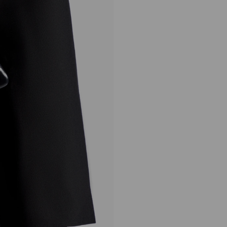
ザンドラ
定
¥213,400
価