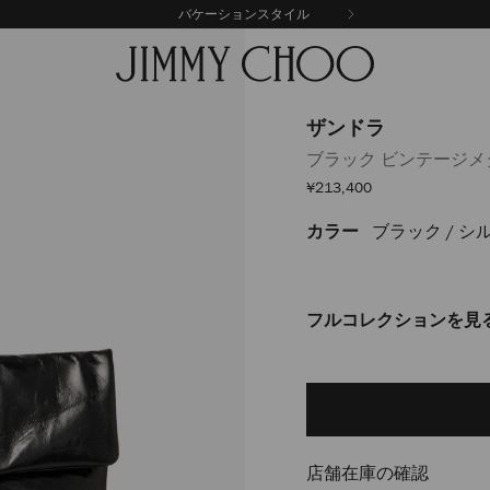
バケーションスタイル
ザンドラ
ブラック ビンテージ
セ
¥213,400
ー
ル
カラー
ブラック / シ
https://www.jimmychoo
価
格
J000174230001.html
フルコレクションを見
Delivery es
Add
to
cart
options
店舗在庫の確認