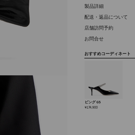
製品詳細
配送・返品について
店舗訪問予約
お問合せ
おすすめコーディネート
ビング 65
定
¥174,900
価