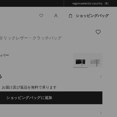
regionselector.country.
(€)
ショッピングバッグ
メタリックレザー・クラッチバッグ
ルバー
.jp/ja/%E3%83%AC%E3%83%87%E3%82%A3%E3%83%BC%E3%82%B9/%E3%83
る
timated in 2-4 working days based on your location
ショッピングバッグに追加