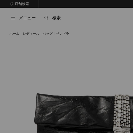
コ
店舗検索
前
ン
自
の
テ
動
ス
メニュー
検索
ン
再
ラ
ツ
生
イ
に
を
ド
ホーム
レディース
バッグ
ザンドラ
ス
止
キ
め
る
ッ
プ
ブラック / シルバー
シルバー