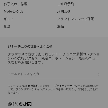
お手入れ、修理
ご来店予約
Made-to-Order
お問合せ
ギフト
クラフトマンシップ保証
配送
返品
ジミー チュウの世界へようこそ
グラマラスで遊び心あふれるジミー チュウの最新コレクショ
ンへの先行アクセス、限定コラボレーション、最新のニュー
スなどをお届けします。
登録
ジミー チュウの
利用規約
, に同意し、
プライバシーポリシー
を読み理解した
上で、ブランドマーケティングメッセージを受け取ることに同意したことに
なります。