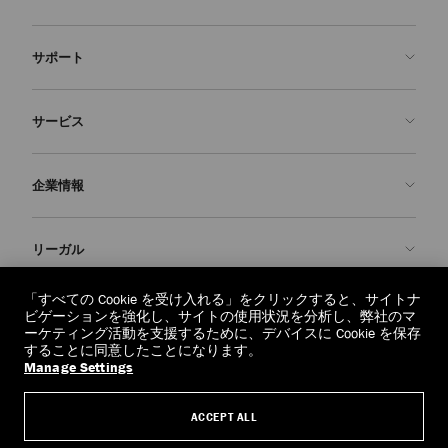
サポート
お問い合わせ
サービス
よくあるご質問
注文状況の確認
ご来店予約
企業情報
返品を申請
Made-to-Order
店舗検索
お手入れ・修理
ジミー チュウについて
リーガル
配送
保証
ブランドの歴史
交換・返品
JC World
プライバシーポリシー
「すべての Cookie を受け入れる」をクリックすると、サイトナ
regionselector.country.
(€)
ビゲーションを強化し、サイトの使用状況を分析し、弊社のマ
社会への貢献
利用規約
ーケティング活動を支援するために、デバイスに Cookie を保存
することに同意したことになります。
私たちの責任
忘れられる権利
Manage Settings
© 2026 Jimmy Choo
クラフツマンシップ
個人情報開示請求フォーム
ACCEPT ALL
採用情報
リーガル