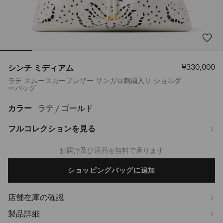
セ
¥330,000
シンチ ミディアム
ー
ラテ スムースカーフレザー サンガロ刺繍入り ショルダ
ル
ーバッグ
価
格
カラー
ラテ / ゴールド
https://www.jimmychoo.jp/ja/%E3%83%AC%E3%83%87%E3%82%A3%
%E3%83%9F%E3%83%87%E3%82%A3%E3%82%A2%E3%83%A0-
J000186240001.html
フルコレクションを見る
Delivery estimated in 2-4 working days based on your location
Add
to
cart
ショッピングバッグに追加
options
店舗在庫の確認
製品詳細