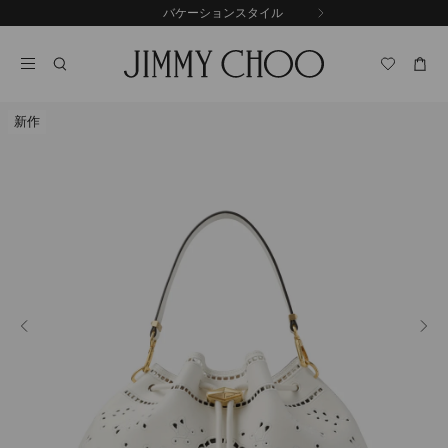
コ
バケーションスタイル
前
ン
自
の
テ
動
ス
ン
再
ラ
ツ
生
イ
に
を
ド
新作
ス
止
キ
め
る
ッ
プ