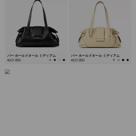
シンチ バッグ
エフォートレスな「くびれた」シルエットとファセットカ
ットのハードウェアが特徴のシンチ。このブランドシグネ
チャーは、シーズンごとに新たな解釈が加わる永遠のスタ
イルです。
バー ホールドオール ミディアム
バー ホールドオール ミディアム
全
全
¥217,800
¥217,800
て
て
の
の
詳しく見る
カ
カ
ラ
ラ
ー
ー
を
を
見
見
る
る