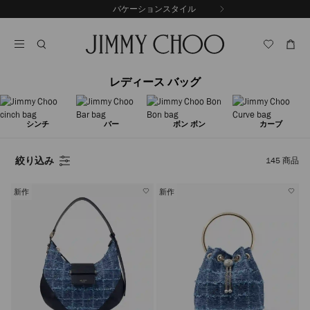
コ
バケーションスタイル
前
ン
自
の
テ
動
ス
ン
再
ラ
ツ
生
イ
に
を
ド
レディース バッグ
ス
止
キ
め
る
ッ
プ
シンチ
バー
ボン ボン
カーブ
絞り込み
145
商品
新作
新作