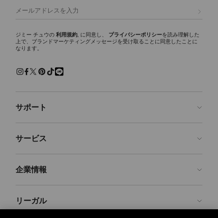
デザインを象徴する代表的なシグネチャーです。
登録
トートバッグ
シーズンを通して活躍するワードローブの必需品。ブランドのクラシッ
ジミー チュウの
利用規約
, に同意し、
プライバシーポリシー
を読み理解した
上で、ブランドマーケティングメッセージを受け取ることに同意したことに
クなトートバッグは、あらゆるシーンでご使用いただけます。シグネチ
なります。
ャースタイルのDIAMOND TOTE(ダイヤモンド トート)は、イタリア製レ
ザー、スエード、レオパードプリントのカーフヘア、ヘリンボーン素材
など豊富なバリエーションで展開。大容量のゆとりあるデザインで、通
勤、旅行からデイリー使いに最適なバッグです。
ショルダーバッグ
サポート
機能性とエレガンスを兼ね備えたタイムレスな定番アイテム、ショルダ
ーバッグ。特にCinch（シンチ）ショルダーバッグは、調節・取り外し
可能なショルダーストラップを備え、自在なスタイリングが可能です。
お問い合わせ
サービス
クロスボディバッグ
よくあるご質問
ファッション性と機能性を両立したレディースクロスボディバッグ。ジ
注文状況の確認
ご来店予約
ミー チュウならではの、多機能なストラップと洗練されたシルエット
企業情報
が特徴です。
返品を申請
Made-to-Order
トップハンドルバッグ
店舗検索
お手入れ・修理
ジミー チュウについて
構築的でエレガントなシルエットが、あらゆるスタイリングに洗練さを
リーガル
配送
保証
ブランドの歴史
加えます。イタリアのクラフトマンシップとカスタム メタルパーツに
より、タイムレスな魅力を放つバッグに仕上げられています。