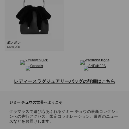
ボン ボン
¥189,200
サマーコレクション
ワードローブ アイコン
次
サンダル
スニーカー
レディースラグジュアリーバッグの詳細はこちら
トートバッグ、ショルダーバッグ、クロスボディバッグ、トップハンド
ルバッグ、ミニバッグ、クラッチバッグなどを取り揃えた、レディース
ジミー チュウの世界へようこそ
バッグコレクションをご覧ください。クラシックな定番デザインから洗
練されたモダンなスタイルまで、ジミー チュウのバッグは上質なレザ
グラマラスで遊び心あふれるジミー チュウの最新コレクショ
ーやスエードなど、贅沢な素材で熟練の技によって仕上げられていま
ンへの先行アクセス、限定コラボレーション、最新のニュー
す。ブランドを象徴するショルダーバッグのCINCH(シンチ)やDIAMOND
スなどをお届けします。
TOTE(ダイヤモンド トート)は、伝統的なクラフトマンシップと革新的な