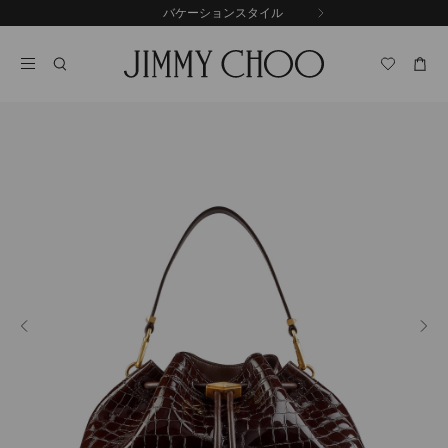
コ
バケーションスタイル
前
ン
自
の
テ
動
ス
ン
再
ラ
ツ
生
イ
に
を
ド
ス
止
キ
め
る
ッ
プ