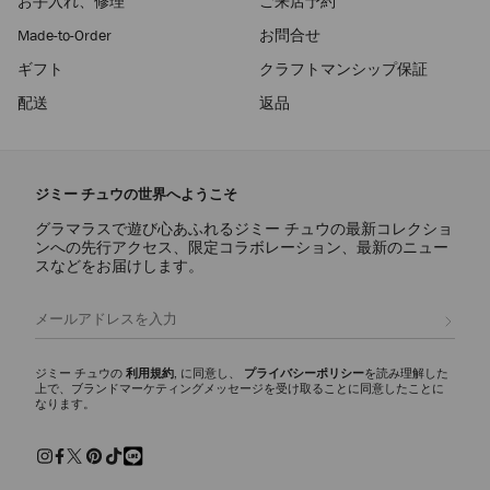
お手入れ、修理
ご来店予約
Made-to-Order
お問合せ
ギフト
クラフトマンシップ保証
配送
返品
ジミー チュウの世界へようこそ
グラマラスで遊び心あふれるジミー チュウの最新コレクショ
ンへの先行アクセス、限定コラボレーション、最新のニュー
スなどをお届けします。
登録
ジミー チュウの
利用規約
, に同意し、
プライバシーポリシー
を読み理解した
上で、ブランドマーケティングメッセージを受け取ることに同意したことに
なります。