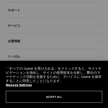
サポート
お問い合わせ
サービス
よくあるご質問
注文状況の確認
ご来店予約
企業情報
返品を申請
Made-to-Order
店舗検索
お手入れ・修理
ジミー チュウについて
リーガル
配送
保証
ブランドの歴史
交換・返品
JC World
プライバシーポリシー
「すべての Cookie を受け入れる」をクリックすると、サイトナ
regionselector.country.
(€)
ビゲーションを強化し、サイトの使用状況を分析し、弊社のマ
社会への貢献
利用規約
ーケティング活動を支援するために、デバイスに Cookie を保存
することに同意したことになります。
私たちの責任
忘れられる権利
Manage Settings
© 2026 Jimmy Choo
クラフツマンシップ
個人情報開示請求フォーム
ACCEPT ALL
採用情報
リーガル
クッキーについて