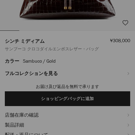
セ
¥308,000
シンチ ミディアム
ー
サンブーコ クロコダイルエンボスレザー・バッグ
ル
価
格
カラー
Sambuco / Gold
https://www.jimmychoo.jp/ja/%E3%83%AC%E3%83%87%E3%82%A3%
%E3%83%9F%E3%83%87%E3%82%A3%E3%82%A2%E3%83%A0-
J000179926001.html
フルコレクションを見る
お届け及び返品を無料で承ります
Add
to
cart
ショッピングバッグに追加
options
店舗在庫の確認
製品詳細
配送・返品について