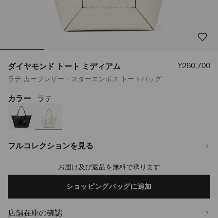
セ
¥260,700
ダイヤモンド トート ミディアム
ー
ラテ カーフレザー・スターエンボス トートバッグ
ル
価
格
カラー
ラテ
https://www.jimmychoo.jp/ja/%E3%83%AC%E3%83%87%E3%82%A3
%E3%83%88%E3%83%BC%E3%83%88-
%E3%83%9F%E3%83%87%E3%82%A3%E3%82%A2%E3%83%A0-
J000181663001.html
フルコレクションを見る
お届け及び返品を無料で承ります
Add
to
cart
ショッピングバッグに追加
options
店舗在庫の確認