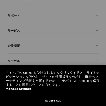
サポート
お問い合わせ
サービス
よくあるご質問
注文状況の確認
ご来店予約
企業情報
返品を申請
Made-to-Order
店舗検索
お手入れ・修理
ジミー チュウについて
リーガル
配送
保証
ブランドの歴史
交換・返品
JC World
プライバシーポリシー
「すべての Cookie を受け入れる」をクリックすると、サイトナ
regionselector.country.
(€)
ビゲーションを強化し、サイトの使用状況を分析し、弊社のマ
社会への貢献
利用規約
ーケティング活動を支援するために、デバイスに Cookie を保存
することに同意したことになります。
私たちの責任
忘れられる権利
Manage Settings
© 2026 Jimmy Choo
クラフツマンシップ
個人情報開示請求フォーム
ACCEPT ALL
採用情報
リーガル