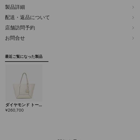
製品詳細
配送・返品について
店舗訪問予約
お問合せ
最近ご覧になった製品
ダイヤモンド トー
ト ミディアム
定
¥260,700
価