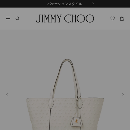
コ
バケーションスタイル
前
ン
自
の
テ
動
ス
ン
再
ラ
ツ
生
イ
に
を
ド
ス
止
キ
め
る
ッ
プ