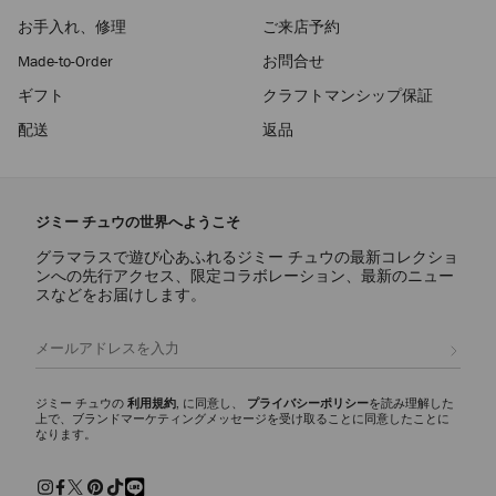
お手入れ、修理
ご来店予約
Made-to-Order
お問合せ
ギフト
クラフトマンシップ保証
配送
返品
ジミー チュウの世界へようこそ
グラマラスで遊び心あふれるジミー チュウの最新コレクショ
ンへの先行アクセス、限定コラボレーション、最新のニュー
スなどをお届けします。
登録
ジミー チュウの
利用規約
, に同意し、
プライバシーポリシー
を読み理解した
上で、ブランドマーケティングメッセージを受け取ることに同意したことに
なります。