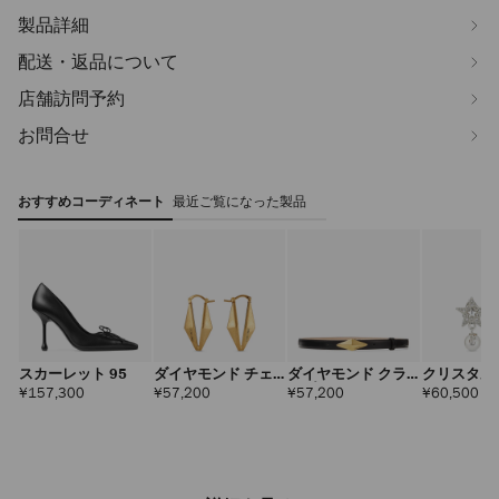
製品詳細
配送・返品について
店舗訪問予約
お問合せ
おすすめコーディネート
最近ご覧になった製品
スカーレット 95
ダイヤモンド チェ
ダイヤモンド クラ
クリスタル
ーン ピアス
スプベルト
ピアス
定
定
定
定
¥157,300
¥57,200
¥57,200
¥60,500
価
価
価
価