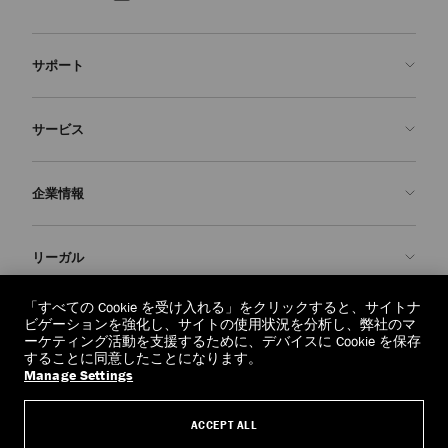
サポート
お問い合わせ
サービス
よくあるご質問
注文状況の確認
ご来店予約
企業情報
返品を申請
Made-to-Order
店舗検索
お手入れ・修理
ジミー チュウについて
リーガル
配送
保証
ブランドの歴史
交換・返品
JC World
プライバシーポリシー
「すべての Cookie を受け入れる」をクリックすると、サイトナ
regionselector.country.
(€)
ビゲーションを強化し、サイトの使用状況を分析し、弊社のマ
社会への貢献
利用規約
ーケティング活動を支援するために、デバイスに Cookie を保存
することに同意したことになります。
私たちの責任
忘れられる権利
Manage Settings
© 2026 Jimmy Choo
クラフツマンシップ
個人情報開示請求フォーム
ACCEPT ALL
採用情報
リーガル