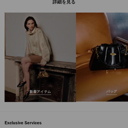
詳細を見る
バー ホーボー スモ
ール
定
¥151,800
価
バッグ
新着アイテム
Exclusive Services