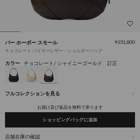
セ
¥151,800
バー ホーボー スモール
ー
チョコレート バイカーレザー・ショルダーバッグ
ル
価
格
カラー
チョコレート/ シャイニーゴールド 訂正
https://www.jimmychoo.jp/ja/%E3%83%AC%E3%83%87%E3%82%A3%
%E3%83%9B%E3%83%BC%E3%83%9C%E3%83%BC-
%E3%82%B9%E3%83%A2%E3%83%BC%E3%83%AB-
J000178593001.html
フルコレクションを見る
お届け及び返品を無料で承ります
Add
to
cart
ショッピングバッグに追加
options
店舗在庫の確認