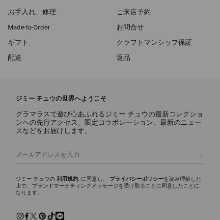
お手入れ、修理
ご来店予約
Made-to-Order
お問合せ
ギフト
クラフトマンシップ保証
配送
返品
ジミー チュウの世界へようこそ
グラマラスで遊び心あふれるジミー チュウの最新コレクショ
ンへの先行アクセス、限定コラボレーション、最新のニュー
スなどをお届けします。
登録
ジミー チュウの
利用規約
, に同意し、
プライバシーポリシー
を読み理解した
上で、ブランドマーケティングメッセージを受け取ることに同意したことに
なります。