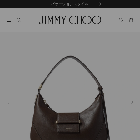
コ
バケーションスタイル
前
ン
自
の
テ
動
ス
ン
再
ラ
ツ
生
イ
に
を
ド
ス
止
キ
め
る
ッ
プ