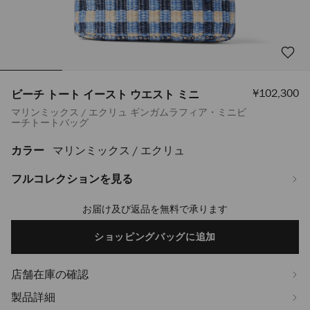
セ
¥102,300
ビーチ トート イースト ウエスト ミニ
ー
マリンミックス / エクリュ ギンガムラフィア・ミニビ
ル
ーチトートバッグ
価
格
カラー
マリンミックス / エクリュ
https://www.jimmychoo.jp/ja/%E3%83%AC%E3%83%87%E3%82%A3%
%E3%83%88%E3%83%BC%E3%83%88-
%E3%82%A4%E3%83%BC%E3%82%B9%E3%83%88-
フルコレクションを見る
%E3%82%A6%E3%82%A8%E3%82%B9%E3%83%88-
%E3%83%9F%E3%83%8B-
お届け及び返品を無料で承ります
Add
J000182872001.html
to
cart
ショッピングバッグに追加
options
店舗在庫の確認
製品詳細