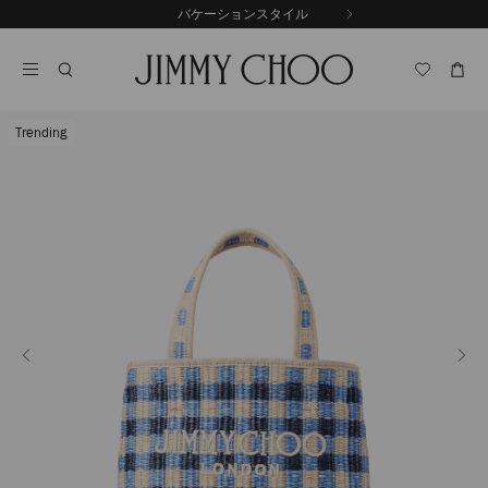
コ
バケーションスタイル
前
ン
自
の
テ
動
ス
ン
再
ラ
ツ
生
イ
に
を
ド
Trending
ス
止
キ
め
る
ッ
プ