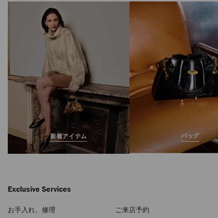
ビーチ トート イー
スト ウエスト ミニ
定
¥102,300
価
バッグ
新着アイテム
Exclusive Services
お手入れ、修理
ご来店予約