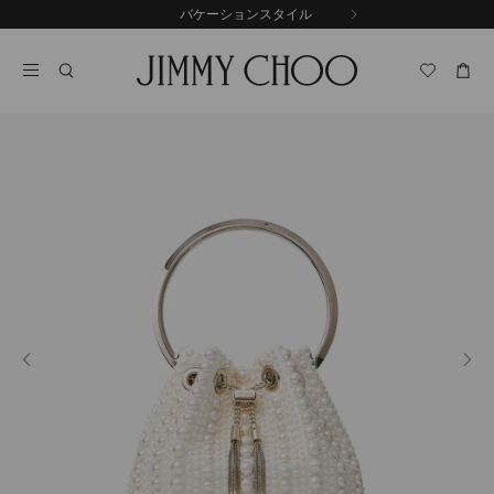
コ
バケーションスタイル
前
ン
自
の
テ
動
ス
ン
再
ラ
ツ
生
イ
に
を
ド
ス
止
キ
め
る
ッ
プ