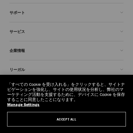
サポート
お問い合わせ
サービス
よくあるご質問
注文状況の確認
ご来店予約
企業情報
返品を申請
Made-to-Order
店舗検索
お手入れ・修理
ジミー チュウについて
リーガル
配送
保証
ブランドの歴史
交換・返品
JC World
プライバシーポリシー
「すべての Cookie を受け入れる」をクリックすると、サイトナ
regionselector.country.
(€)
ビゲーションを強化し、サイトの使用状況を分析し、弊社のマ
社会への貢献
利用規約
ーケティング活動を支援するために、デバイスに Cookie を保存
することに同意したことになります。
私たちの責任
忘れられる権利
Manage Settings
© 2026 Jimmy Choo
クラフツマンシップ
個人情報開示請求フォーム
ACCEPT ALL
採用情報
リーガル
クッキーについて