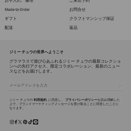
お手入れ、修理
ご来店予約
Made-to-Order
お問合せ
ギフト
クラフトマンシップ保証
配送
返品
ジミー チュウの世界へようこそ
グラマラスで遊び心あふれるジミー チュウの最新コレクショ
ンへの先行アクセス、限定コラボレーション、最新のニュー
スなどをお届けします。
登録
ジミー チュウの
利用規約
, に同意し、
プライバシーポリシー
を読み理解した
上で、ブランドマーケティングメッセージを受け取ることに同意したことに
なります。