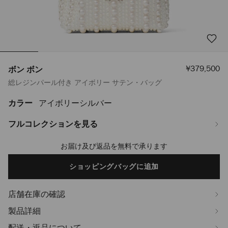
セ
¥379,500
ボン ボン
ー
総レジンパール付き アイボリー サテン・バッグ
ル
価
格
カラー
アイボリーシルバー
https://www.jimmychoo.jp/ja/%E3%83%AC%E3%83%87%E3%82%A3%
%E3%83%9C%E3%83%B3-
J000163025001.html
フルコレクションを見る
お届け及び返品を無料で承ります
Add
to
cart
ショッピングバッグに追加
options
店舗在庫の確認
製品詳細
配送・返品について