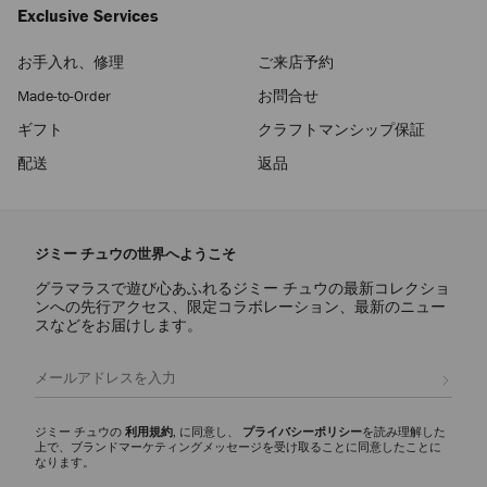
Exclusive Services
お手入れ、修理
ご来店予約
Made-to-Order
お問合せ
ギフト
クラフトマンシップ保証
配送
返品
ジミー チュウの世界へようこそ
グラマラスで遊び心あふれるジミー チュウの最新コレクショ
ンへの先行アクセス、限定コラボレーション、最新のニュー
スなどをお届けします。
登録
ジミー チュウの
利用規約
, に同意し、
プライバシーポリシー
を読み理解した
上で、ブランドマーケティングメッセージを受け取ることに同意したことに
なります。