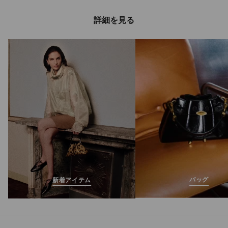
詳細を見る
ボン ボン
定
¥686,400
価
バッグ
新着アイテム