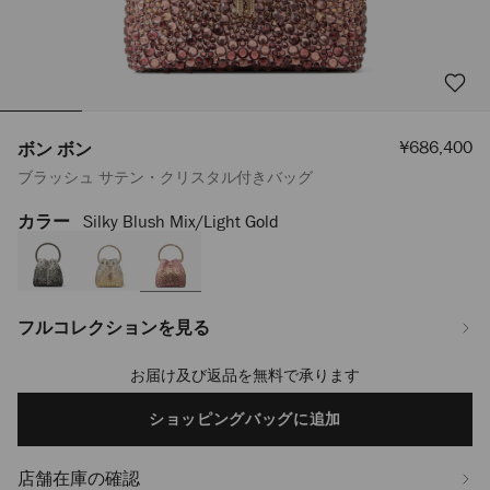
セ
¥686,400
ボン ボン
ー
ブラッシュ サテン・クリスタル付きバッグ
ル
価
格
カラー
Silky Blush Mix/light Gold
https://www.jimmychoo.jp/ja/%E3%83%AC%E3%83%87%E3%82%A3%
%E3%83%9C%E3%83%B3-
J000177568001.html
フルコレクションを見る
お届け及び返品を無料で承ります
Add
to
cart
ショッピングバッグに追加
options
店舗在庫の確認