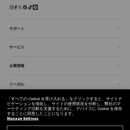
サポート
お問い合わせ
サービス
よくあるご質問
注文状況の確認
ご来店予約
企業情報
返品を申請
Made-to-Order
店舗検索
お手入れ・修理
ジミー チュウについて
リーガル
配送
保証
ブランドの歴史
交換・返品
JC World
プライバシーポリシー
「すべての Cookie を受け入れる」をクリックすると、サイトナ
regionselector.country.
(€)
ビゲーションを強化し、サイトの使用状況を分析し、弊社のマ
社会への貢献
利用規約
ーケティング活動を支援するために、デバイスに Cookie を保存
することに同意したことになります。
私たちの責任
忘れられる権利
Manage Settings
© 2026 Jimmy Choo
クラフツマンシップ
個人情報開示請求フォーム