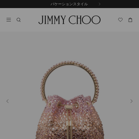
コ
バケーションスタイル
前
ン
自
の
テ
動
ス
ン
再
ラ
ツ
生
イ
に
を
ド
ス
止
キ
め
る
ッ
プ