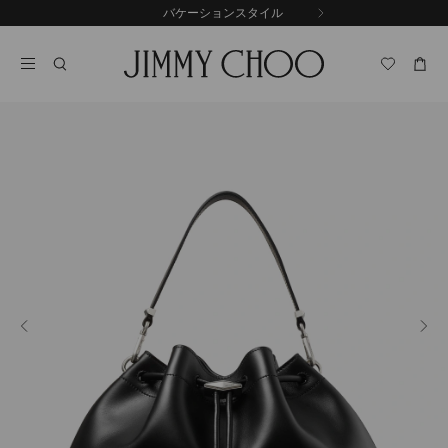
コ
バケーションスタイル
前
ン
自
の
テ
動
ス
ン
再
ラ
ツ
生
イ
に
を
ド
ス
止
キ
め
る
ッ
プ