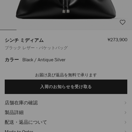
セ
¥273,900
シンチ ミディアム
ー
ブラック レザー・バケットバッグ
ル
価
格
カラー
Black / Antique Silver
https://www.jimmychoo.jp/ja/%E3%83%AC%E3%83%87%E3%82%A3%
%E3%83%9F%E3%83%87%E3%82%A3%E3%82%A2%E3%83%A0-
J000168962001.html
お届け及び返品を無料で承ります
Add
to
cart
入荷のお知らせを受け取る
options
店舗在庫の確認
製品詳細
配送・返品について
Made-to-Order