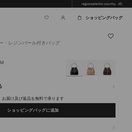
regionselector.country.
(€)
ショッピングバッグ
ザー・レジンパール付きバッグ
ld
jp/ja/%E3%83%AC%E3%83%87%E3%82%A3%E3%83%BC%E3%82%B9/%E3%83%
る
timated in 2-4 working days based on your location
ショッピングバッグに追加