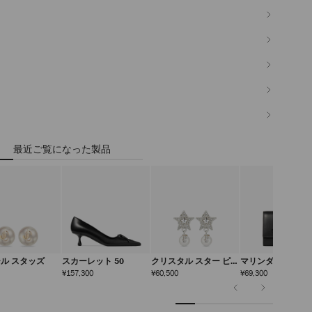
最近ご覧になった製品
ール スタッズ
スカーレット 50
クリスタル スター ピア
マリンダ
ス
定
定
定
定
¥157,300
¥60,500
¥69,300
価
価
価
価
前
次
の
の