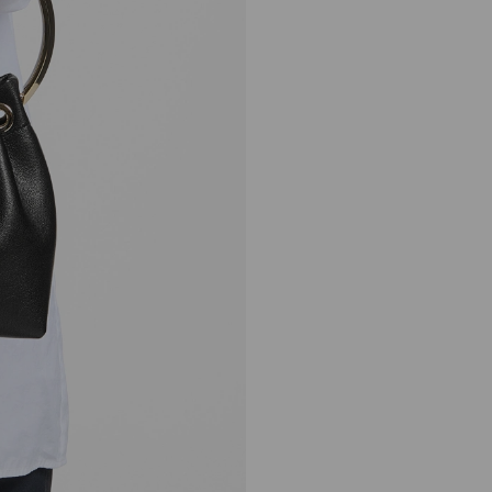
ボン ボン
定
¥165,000
価