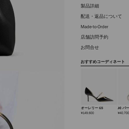
製品詳細
配送・返品について
Made-to-Order
店舗訪問予約
お問合せ
おすすめコーディネート
クリスタル スター ピア
マリンダ
オーレリー 65
JC パ
ス
定
定
定
¥60,500
¥69,300
¥149,600
¥40,700
価
価
価