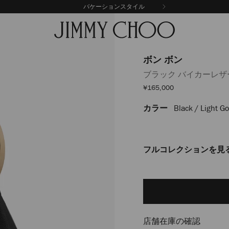
バケーションスタイル
ボン ボン
ブラック バイカーレ
セ
¥165,000
ー
ル
カラー
Black / Light Go
https://www.jimmychoo.
価
格
%E3%83%9C%E3%83%B3-
J000178371001.html
フルコレクションを見
Delivery es
Add
to
cart
options
店舗在庫の確認