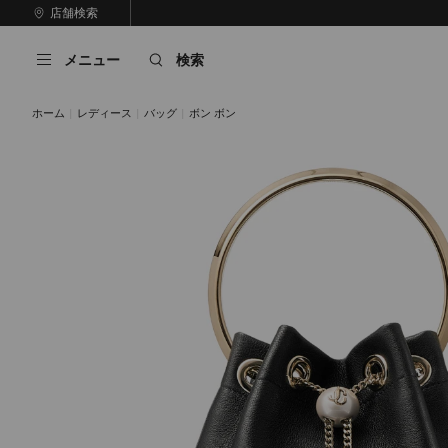
コ
店舗検索
前
ン
自
の
テ
動
ス
メニュー
検索
ン
再
ラ
ツ
生
イ
に
を
ド
ホーム
レディース
バッグ
ボン ボン
ス
止
キ
め
る
ッ
プ
Black / Light Gold
チャイ / ライトゴールド
Dark Merlot/Light Gold