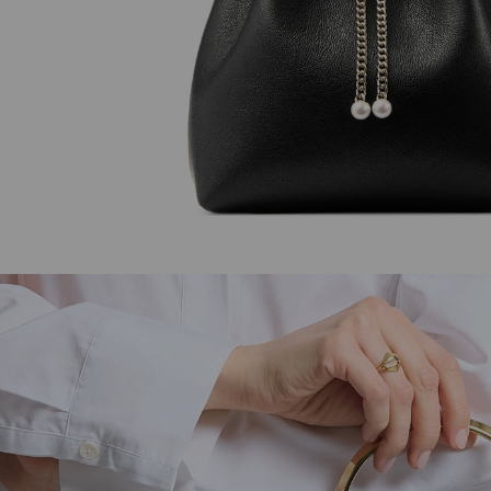
JC パール スタッズ
スカーレット 50
定
定
¥40,700
¥157,300
価
価