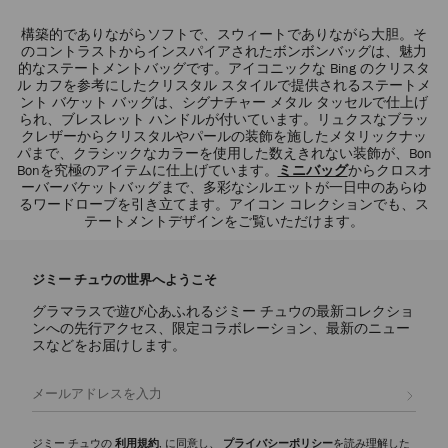
構築的でありながらソフトで、スウィートでありながら大胆。そ
のコントラストからインスパイアされたボンボンバッグは、魅力
的なステートメントバッグです。アイコニックな Bing のクリスタ
ル カフを参考にしたクリスタル スタイルで提供されるステートメ
ント バケット バッグは、シグナチャー メタル タッセルで仕上げ
られ、ブレスレット ハンドルが付いています。リュクスなブラッ
クレザーからクリスタルやパールの装飾を施したメタリックナッ
パまで、クラシックなカラーを使用した数えきれない装飾が、Bon
Bonを究極のアイテムに仕上げています。
ミニバッグ
からクロスオ
ーバーバケットバッグまで、多彩なシルエットが一日中のあらゆ
るワードローブを引き立てます。アイコン コレクションでも、ス
テートメントデザインをご覧いただけます。
ジミー チュウの世界へようこそ
グラマラスで遊び心あふれるジミー チュウの最新コレクショ
ンへの先行アクセス、限定コラボレーション、最新のニュー
スなどをお届けします。
登録
ジミー チュウの
利用規約
, に同意し、
プライバシーポリシー
を読み理解した