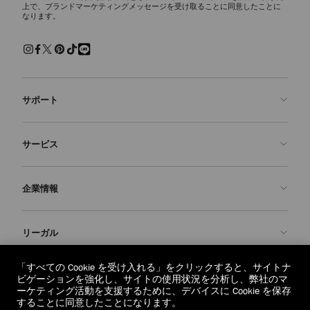
上で、ブランドマーケティングメッセージを受け取ることに同意したことに
なります。
サポート
お問い合わせ
サービス
よくあるご質問
注文状況の確認
ご来店予約
企業情報
返品を申請
Made-to-Order
店舗検索
お手入れ・修理
ジミー チュウについて
リーガル
配送
保証
ブランドの歴史
交換・返品
JC World
プライバシーポリシー
「すべての Cookie を受け入れる」をクリックすると、サイトナ
regionselector.country.
(€)
ビゲーションを強化し、サイトの使用状況を分析し、弊社のマ
社会への貢献
利用規約
ーケティング活動を支援するために、デバイスに Cookie を保存
することに同意したことになります。
私たちの責任
忘れられる権利