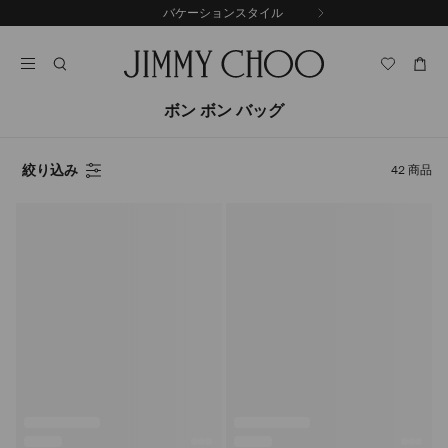
コ
バケーションスタイル
前
ン
自
の
テ
動
ス
ン
再
ラ
ツ
生
イ
に
を
ボン ボン バッグ
ド
ス
止
キ
め
る
ッ
絞り込み
42
商品
プ
プ
レ
ビ
ュ
ー