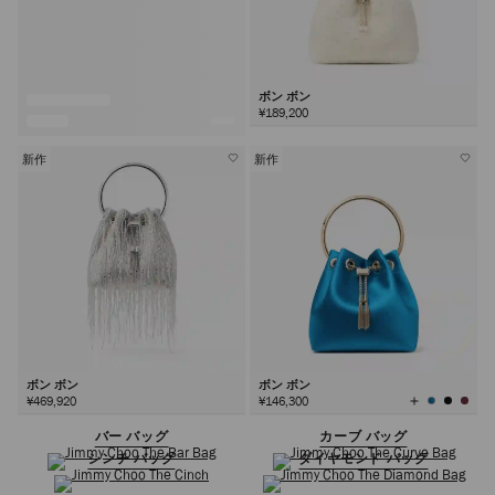
ボン ボン
¥189,200
新作
新作
ボン ボン
ボン ボン
全
¥469,920
¥146,300
て
の
カ
ラ
バー バッグ
カーブ バッグ
ー
を
見
シンチ バッグ
ダイヤモンド バッグ
る