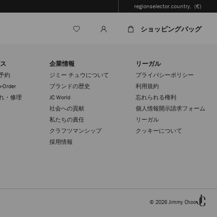
regionselector.country.
(€)
ショッピングバッグ
ス
企業情報
リーガル
予約
ジミー チュウについて
プライバシーポリシー
-Order
ブランドの歴史
利用規約
れ・修理
JC World
忘れられる権利
社会への貢献
個人情報開示請求フォーム
私たちの責任
リーガル
クラフツマンシップ
クッキーについて
採用情報
© 2026 Jimmy Choo