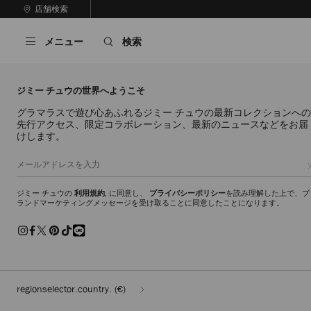
コ
店舗検索
前
ン
自
の
テ
動
ス
メニュー
検索
ン
再
ラ
ツ
生
イ
に
を
ド
ス
止
ジミー チュウの世界へようこそ
キ
め
る
ッ
グラマラスで遊び心あふれるジミー チュウの最新コレクションへの
先行アクセス、限定コラボレーション、最新のニュースなどをお届
プ
けします。
ジミー チュウの
利用規約
, に同意し、
プライバシーポリシー
を読み理解した上で、ブ
ランドマーケティングメッセージを受け取ることに同意したことになります。
regionselector.country.
(€)