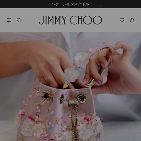
コ
バケーションスタイル
前
ン
自
の
テ
動
ス
ン
再
ラ
ツ
生
イ
に
を
ド
ス
止
キ
め
る
ッ
プ