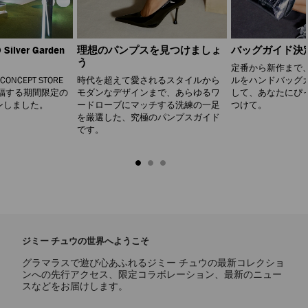
Silver Garden
理想のパンプスを見つけましょ
バッグガイド決
う
定番から新作まで
 CONCEPT STORE
時代を超えて愛されるスタイルから
ルをハンドバッグ
福する期間限定の
モダンなデザインまで、あらゆるワ
して、あなたにぴ
ンしました。
ードローブにマッチする洗練の一足
つけて。
を厳選した、究極のパンプスガイド
です。
ジミー チュウの世界へようこそ
グラマラスで遊び心あふれるジミー チュウの最新コレクショ
ンへの先行アクセス、限定コラボレーション、最新のニュー
スなどをお届けします。