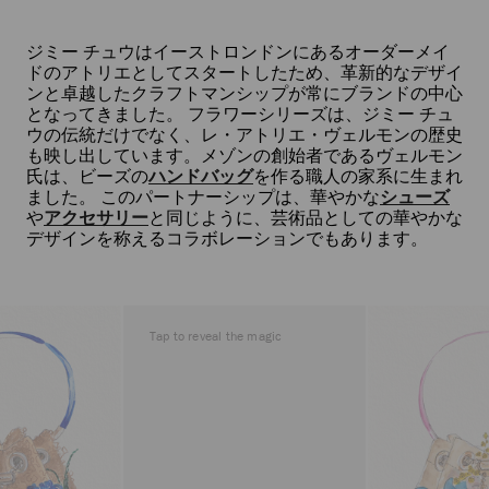
る
ジミー チュウはイーストロンドンにあるオーダーメイ
ドのアトリエとしてスタートしたため、革新的なデザイ
ンと卓越したクラフトマンシップが常にブランドの中心
となってきました。 フラワーシリーズは、ジミー チュ
ウの伝統だけでなく、レ・アトリエ・ヴェルモンの歴史
も映し出しています。メゾンの創始者であるヴェルモン
氏は、ビーズの
ハンドバッグ
を作る職人の家系に生まれ
ました。 このパートナーシップは、華やかな
シューズ
や
アクセサリー
と同じように、芸術品としての華やかな
デザインを称えるコラボレーションでもあります。