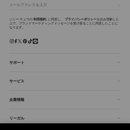
登録
ジミー チュウの
利用規約
, に同意し、
プライバシーポリシー
を読み理解した
上で、ブランドマーケティングメッセージを受け取ることに同意したことに
なります。
サポート
お問い合わせ
サービス
よくあるご質問
注文状況の確認
ご来店予約
企業情報
返品を申請
Made-to-Order
店舗検索
お手入れ・修理
ジミー チュウについて
リーガル
配送
保証
ブランドの歴史