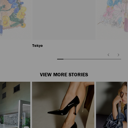
Tokyo
前
次
の
の
ス
ス
ラ
ラ
VIEW MORE STORIES
イ
イ
ド
ド