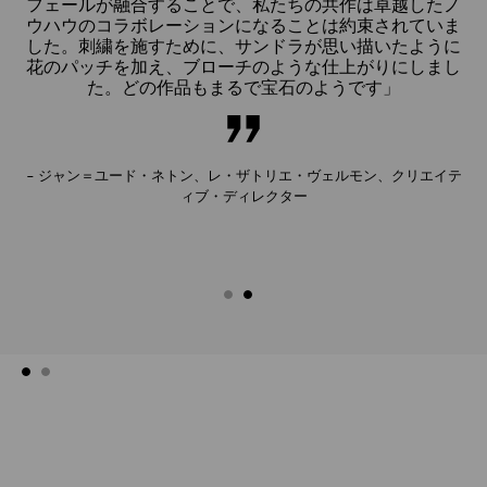
あり
フェールが融合することで、私たちの共作は卓越したノ
チ
人
ウハウのコラボレーションになることは約束されていま
続
礎と
した。刺繍を施すために、サンドラが思い描いたように
た
ま
花のパッチを加え、ブローチのような仕上がりにしまし
な
し
た。どの作品もまるで宝石のようです」
に
ロー
て
都市
バ
、
か
– ジャン＝ユード・ネトン、レ・ザトリエ・ヴェルモン、クリエイテ
ィブ・ディレクター
ー
自
動
再
生
を
止
め