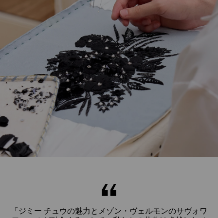
ク
「ジミー チュウの魅力とメゾン・ヴェルモンのサヴォワ
「