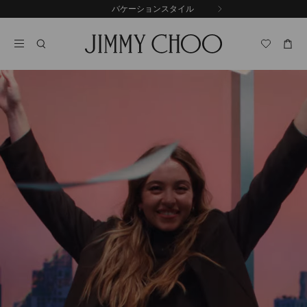
コ
バケーションスタイル
前
ン
自
の
テ
動
ス
ン
再
ラ
ツ
生
イ
に
を
ド
ス
止
キ
め
る
ッ
プ