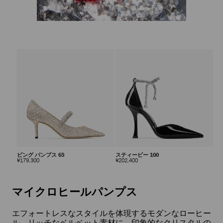
ビング パンプス 65
スティービー 100
定
定
¥179,300
¥202,400
価
価
自
動
再
マイクロヒールパンプス
生
を
止
エフォートレスなスタイルを体現するモダンなローヒー
め
ル。リッチなベルベット素材に、印象的なクリスタルの