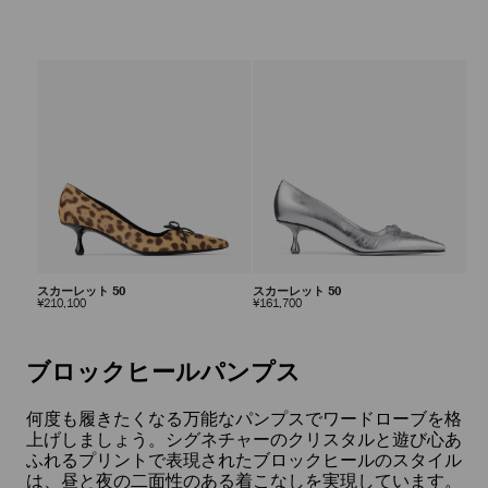
スカーレット 50
スカーレット 50
定
定
¥210,100
¥161,700
価
価
自
動
再
ブロックヒールパンプス
生
を
止
何度も履きたくなる万能なパンプスでワードローブを格
め
上げしましょう。シグネチャーのクリスタルと遊び心あ
る
ふれるプリントで表現されたブロックヒールのスタイル
は、昼と夜の二面性のある着こなしを実現しています。