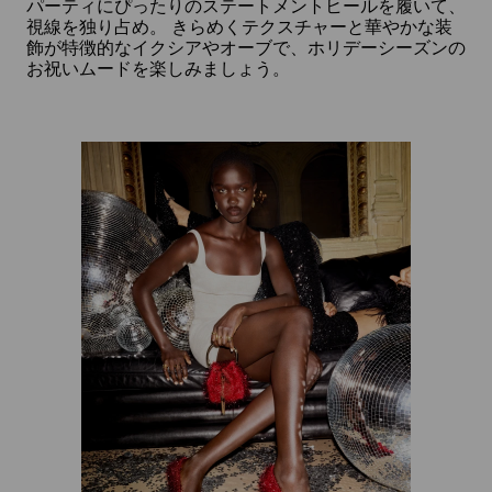
止
パーティにぴったりのステートメントヒールを履いて、
め
視線を独り占め。 きらめくテクスチャーと華やかな装
る
飾が特徴的なイクシアやオーブで、ホリデーシーズンの
お祝いムードを楽しみましょう。