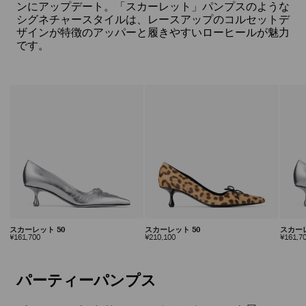
ンにアップデート。「スカーレット」パンプスのような
シグネチャースタイルは、レースアップのコルセットデ
ザインが特徴のアッパーと履きやすいローヒールが魅力
です。
スカーレット 50
スカーレット 50
スカー
定
定
¥210,100
¥161,700
¥161,7
価
価
自
動
再
パーティーパンプス
生
を