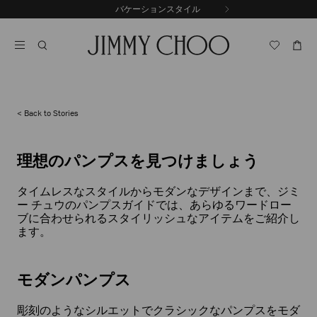
コ
バケーションスタイル
前
ン
自
の
テ
動
ス
ン
再
ラ
ツ
生
イ
に
を
ド
ス
止
キ
め
る
ッ
Back to Stories
プ
理想のパンプスを見つけましょう
タイムレスなスタイルからモダンなデザインまで、ジミ
ー チュウのパンプスガイドでは、あらゆるワードロー
ブに合わせられるスタイリッシュなアイテムをご紹介し
ます。
モダンパンプス
彫刻のようなシルエットでクラシックなパンプスをモダ