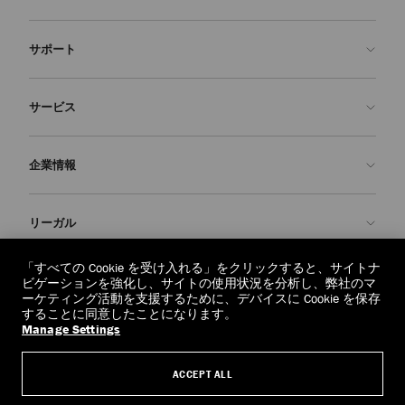
サポート
お問い合わせ
サービス
よくあるご質問
注文状況の確認
ご来店予約
企業情報
返品を申請
Made-to-Order
店舗検索
お手入れ・修理
ジミー チュウについて
リーガル
配送
保証
ブランドの歴史
交換・返品
JC World
プライバシーポリシー
「すべての Cookie を受け入れる」をクリックすると、サイトナ
regionselector.country.
(€)
ビゲーションを強化し、サイトの使用状況を分析し、弊社のマ
社会への貢献
利用規約
ーケティング活動を支援するために、デバイスに Cookie を保存
することに同意したことになります。
私たちの責任
忘れられる権利
Manage Settings
© 2026 Jimmy Choo
クラフツマンシップ
個人情報開示請求フォーム
ACCEPT ALL
採用情報
リーガル