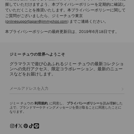
握していただけますよう、本プライバシーポリシーを定期的に確認し
ていただくことを推奨いたします。本プライバシーポリシーに関して
ご質問がございましたら、ジミーチュウ東京
(
onlinesupportjapan@jimmychoo.com
) までご連絡ください。
本プライバシーポリシーの最終更新日は、2019年6月18日です。
ジミー チュウの世界へようこそ
グラマラスで遊び心あふれるジミー チュウの最新コレクショ
ンへの先行アクセス、限定コラボレーション、最新のニュー
スなどをお届けします。
登録
ジミー チュウの
利用規約
, に同意し、
プライバシーポリシー
を読み理解した
上で、ブランドマーケティングメッセージを受け取ることに同意したことに
なります。