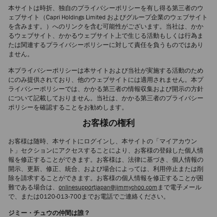
本サイトは時折、独自のプライバシーポリシーを有し得る第三者のウ
ェブサイト（Capri Holdings Limited およびグループ企業のウェブサイト
を含みます。）へのリンクを含む可能性がございます。当社は、かか
るウェブサイト、かかるウェブサイト上で生じる活動もしくは行為ま
たは関連するプライバシーポリシーに対して責任を負うものではあり
ません。
本プライバシーポリシーは本サイトおよび当社が実施する活動のため
にのみ提供されており、他のウェブサイトには適用されません。本プ
ライバシーポリシーでは、かかる第三者の情報収集および開示の方針
について記載しておりません。当社は、かかる第三者のプライバシー
ポリシーを確認することをお勧めします。
お客様の権利
お客様は随時、本サイトにログインし、本サイトの「マイアカウン
ト」セクションにアクセスすることにより、お客様の登録した個人情
報を修正することができます。お客様は、法律に基づき、個人情報の
開示、更新、修正、統合、および場合によっては、利用停止または削
除を請求することができます。お客様の個人情報を修正することが困
難である場合は、
onlinesupportjapan@jimmychoo.com
まで電子メール
で、または0120-013-700までお電話でご連絡ください。
ジミー・チュウの仲間は誰？