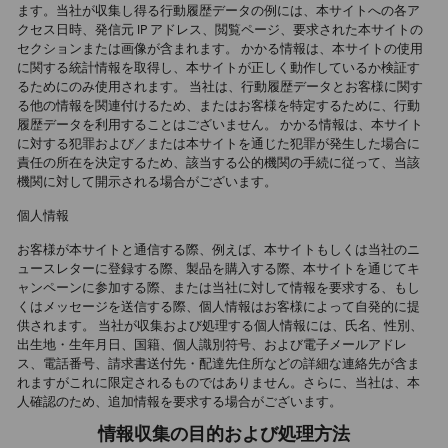
ます。当社が収集し得る行動履歴データの例には、本サイトへの各ア
クセス日時、発信元 IP アドレス、閲覧ページ、要求された本サイトの
セクションまたは画像が含まれます。 かかる情報は、本サイトの使用
に関する統計情報を取得し、本サイトが正しく動作しているか検証す
るためにのみ使用されます。 当社は、行動履歴データとお客様に関す
る他の情報を関連付けるため、またはお客様を特定するために、行動
履歴データを利用することはございません。 かかる情報は、本サイト
に対する犯罪および／または本サイトを通じた犯罪が発生した場合に
責任の所在を決定するため、該当する公的機関の手続に従って、当該
機関に対して開示される場合がございます。
個人情報
お客様が本サイトと通信する際、例えば、本サイトもしくは当社のニ
ュースレターに登録する際、製品を購入する際、本サイトを通じてキ
ャンペーンに参加する際、または当社に対して情報を要求する、もし
くはメッセージを送信する際、個人情報はお客様によって自発的に提
供されます。 当社が収集および処理する個人情報には、氏名、性別、
出生地・生年月日、国籍、個人識別符号、および電子メールアドレ
ス、電話番号、請求書送付先・配達先住所などの詳細な連絡先が含ま
れますがこれに限定されるものではありません。さらに、当社は、本
人確認のため、追加情報を要求する場合がございます。
情報収集の目的および処理方法