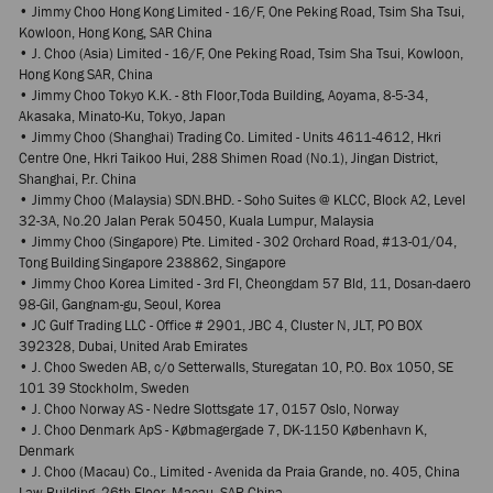
• Jimmy Choo Hong Kong Limited - 16/F, One Peking Road, Tsim Sha Tsui,
Kowloon, Hong Kong, SAR China
• J. Choo (Asia) Limited - 16/F, One Peking Road, Tsim Sha Tsui, Kowloon,
Hong Kong SAR, China
• Jimmy Choo Tokyo K.K. - 8th Floor,Toda Building, Aoyama, 8-5-34,
Akasaka, Minato-Ku, Tokyo, Japan
• Jimmy Choo (Shanghai) Trading Co. Limited - Units 4611-4612, Hkri
Centre One, Hkri Taikoo Hui, 288 Shimen Road (No.1), Jingan District,
Shanghai, P.r. China
• Jimmy Choo (Malaysia) SDN.BHD. - Soho Suites @ KLCC, Block A2, Level
32-3A, No.20 Jalan Perak 50450, Kuala Lumpur, Malaysia
• Jimmy Choo (Singapore) Pte. Limited - 302 Orchard Road, #13-01/04,
Tong Building Singapore 238862, Singapore
• Jimmy Choo Korea Limited - 3rd Fl, Cheongdam 57 Bld, 11, Dosan-daero
98-Gil, Gangnam-gu, Seoul, Korea
• JC Gulf Trading LLC - Office # 2901, JBC 4, Cluster N, JLT, PO BOX
392328, Dubai, United Arab Emirates
• J. Choo Sweden AB, c/o Setterwalls, Sturegatan 10, P.O. Box 1050, SE
101 39 Stockholm, Sweden
• J. Choo Norway AS - Nedre Slottsgate 17, 0157 Oslo, Norway
• J. Choo Denmark ApS - Købmagergade 7, DK-1150 København K,
Denmark
• J. Choo (Macau) Co., Limited - Avenida da Praia Grande, no. 405, China
Law Building, 26th Floor, Macau, SAR China