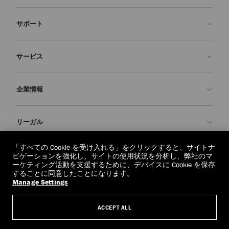
サポート
お問い合わせ
サービス
よくあるご質問
注文状況の確認
ご来店予約
企業情報
返品を申請
Made-to-Order
店舗検索
お手入れ・修理
ジミー チュウについて
リーガル
配送
保証
ブランドの歴史
交換・返品
JC World
プライバシーポリシー
「すべての Cookie を受け入れる」をクリックすると、サイトナ
regionselector.country.
(€)
ビゲーションを強化し、サイトの使用状況を分析し、弊社のマ
社会への貢献
利用規約
ーケティング活動を支援するために、デバイスに Cookie を保存
することに同意したことになります。
私たちの責任
忘れられる権利
Manage Settings
© 2026 Jimmy Choo
クラフツマンシップ
個人情報開示請求フォーム
ACCEPT ALL
採用情報
リーガル
クッキーについて