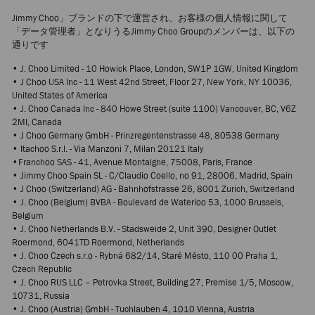
Jimmy Choo」ブランドの下で運営され、お客様の個人情報に関して
「データ管理者」となりうるJimmy Choo Groupのメンバーは、以下の
通りです
• J. Choo Limited - 10 Howick Place, London, SW1P 1GW, United Kingdom
• J Choo USA Inc - 11 West 42nd Street, Floor 27, New York, NY 10036,
United States of America
• J. Choo Canada Inc - 840 Howe Street (suite 1100) Vancouver, BC, V6Z
2MI, Canada
• J Choo Germany GmbH - Prinzregentenstrasse 48, 80538 Germany
• Itachoo S.r.l. - Via Manzoni 7, Milan 20121 Italy
•Franchoo SAS - 41, Avenue Montaigne, 75008, Paris, France
• Jimmy Choo Spain SL - C/Claudio Coello, no 91, 28006, Madrid, Spain
• J Choo (Switzerland) AG - Bahnhofstrasse 26, 8001 Zurich, Switzerland
• J. Choo (Belgium) BVBA - Boulevard de Waterloo 53, 1000 Brussels,
Belgium
• J. Choo Netherlands B.V. - Stadsweide 2, Unit 390, Designer Outlet
Roermond, 6041TD Roermond, Netherlands
• J. Choo Czech s.r.o - Rybná 682/14, Staré Město, 110 00 Praha 1,
Czech Republic
• J. Choo RUS LLC – Petrovka Street, Building 27, Premise 1/5, Moscow,
10731, Russia
• J. Choo (Austria) GmbH - Tuchlauben 4, 1010 Vienna, Austria