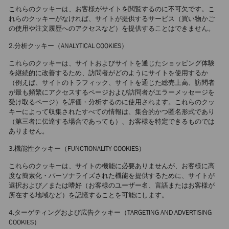
これらのクッキーは、お客様がサイトを閲覧するのに不可欠です。こ
れらのクッキーがなければ、サイトが提供するサービス（買い物かご
の使用や注文履歴へのアクセスなど）を提供することはできません。
2.分析クッキー（ANALYTICAL COOKIES）
これらのクッキーは、サイトおよびサイトを通じたショッピング体験
を継続的に改善するため、訪問者がどのようにサイトを使用するか
（例えば、サイトのトラフィック、サイトを通じた総売上高、訪問者
が最も頻繁にアクセスするページおよび訪問者がエラーメッセージを
受け取るページ）を評価・分析するのに使用されます。これらのクッ
キーによって収集されたすべての情報は、集合的かつ匿名形式であり
（第三者に伝達する場合であっても）、お客様を特定できるものでは
ありません。
3.機能性クッキー（FUNCTIONALITY COOKIES）
これらのクッキーは、サイトの機能に必要ありませんが、お客様に高
度な簡素化・パーソナライズされた機能を提供するために、サイトが
選択および／または嗜好（お客様のユーザー名、言語またはお客様が
所在する地域など）を記憶することを可能にします。
4.ターゲティングおよび広告クッキー（TARGETING AND ADVERTISING
COOKIES）