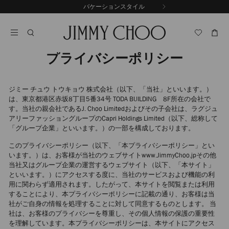
コ
バケーションスタイル
前
ン
自
の
テ
動
ス
ン
再
ラ
ツ
生
イ
に
を
プライバシーポリシー
ド
ス
止
キ
め
る
ッ
ジミー チュウ トウキョウ 株式会社（以下、「当社」といいます。）
プ
は、東京都港区赤坂8丁目5番34号 TODA BUILDING 8F所在の会社で
す。当社の親会社であるJ. Choo Limitedおよびその子会社は、ラグジュ
アリーファッショングループのCapri Holdings Limited（以下、総称して
「グループ企業」といいます。）の一部を構成しております。
このプライバシーポリシー（以下、「本プライバシーポリシー」とい
います。）は、お客様が当社のウェブサイトwww.JimmyChoo.jpその他
当社又はグループ企業の運営するウェブサイト（以下、「本サイト」
といいます。）にアクセスする度に、当社のサービスおよび機能の利
用に関わらず適用されます。したがって、本サイトを閲覧または利用
することにより、本プライバシーポリシーに記載の通り、お客様は当
社がご自身の情報を処理することに対して同意するものとします。 当
社は、お客様のプライバシーを尊重し、その個人情報の保護の重要性
を理解しています。本プライバシーポリシーは、本サイトにアクセス