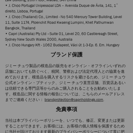
• J. Choo Portugal Unipessoal LDA – Avenida Duque de Ávila, 141, 1˚
direito, Lisboa, Portugal
• J. Choo (Thailand) Co., Limited - No 540 Mercury Tower Building, Level
11, Suite 1174, Ploenchit Road Kwaeng Lumpini, Khet Pathumwan
Bangkok, Thailand
• Capri (Australia) Pty Ltd –Suite 01, Level 20, 60 Castlereagh Street,
Sydney New South Wales 2000, Australia
• J. Choo Hungary Kft - 1062 Budapest, Váci út 1-3-Ep. 6. Em. Hungary
ブランド保護
ジミー チュウ製品の模造品の販売をオンライン・オフラインいずれの
店舗においても防ぐべく、税関、警察および法定代理人との協業を進
めております。模造品を購入するリスクを避けるため、ジミー チュウ
公式オンライン・ブティック、ジミー チュウ直営店舗、百貨店あるい
は信頼できる専門店等からのみご購入されることをお勧めいたしま
す。模造品に関する情報の報告については、こちらのメールアドレス
までご連絡ください：
brandprotection@capriholdings.com
.
免責事項
当社は本プライバシーポリシーを、いつでも、修正、変更または更新
することができます。お客様には、お客様の個人情報を保護するため
に当社が設けております最新のプライバシーポリシーについて常に把