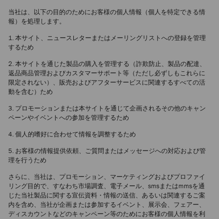
当社は、以下の目的のためにお客様の個人情報（個人を特定できる情
報）を処理します。
1. 本サイト、ニュースレターまたはメーリングリストへの登録を管理
するため
2. 本サイトを通じた製品の購入を管理する（詐欺防止、製品の配達、
返品商品管理およびカスタマーサポート等（ただし必ずしもこれらに
限定されない）、販売およびアフターサービスに関連するすべての活
動を含む）ため
3. プロモーションまたは本サイトを通じて企画されるその他のキャン
ペーンやイベントへの参加を管理するため
4. 個人的嗜好に合わせて情報を調整するため
5. お客様の情報提供依頼、ご質問またはメッセージへの対応および管
理を行うため
さらに、当社は、プロモーション、マーケティングおよびプロファイ
リング目的で、すなわち市場調査、電子メール、smsまたはmmsを通
じた当社製品に関する宣伝資料・情報の送信、あるいは関連するご案
内を含め、当社が企画または参加するイベント、展示会、フェアー、
ディスカウントなどのキャンペーン等のためにお客様の個人情報を利