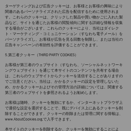
ターゲティングおよび広告クッキーは、お客様とお客様の興味により
関連のあるパーソナライズされた広告を配信するために使用されま
す。これらのクッキーは、クリックした製品や買い物かごに入れた製
品など、サイトを通じたお客様の閲覧傾向に関する詳細な情報を収集
する場合がございます。これらのクッキーにより、当社はダイレク
ト・マーケティング・コミュニケーション（すなわち電子メール）を
パーソナライズし、お客様が広告を見る回数を制限し、または当社の
広告キャンペーンの有効性を評価することができます。
5.第三者クッキー（THIRD PARTY COOKIES）
お客様が第三者のウェブサイト（すなわち、ソーシャルネットワーキ
ングウェブサイト）を通じて本サイトのコンテンツを共有する場合
は、これらのウェブサイトからクッキーを送信することがありますの
でご注意ください。当社は、かかるクッキーの設定を管理しないた
め、かかるクッキーおよびその管理方法の詳細については、関連する
第三者のウェブサイトを参照されるようお勧めします。
お客様は随時、クッキーを無効にするか、インターネットブラウザ上
で適切な設定を選択することで、既にデバイス上にあるクッキーを削
除することができます。クッキーの削除または管理に関する情報は、
www.AboutCookies.org.で入手できます。
本サイトのクッキーを削除するか、クッキーを無効にすることによ