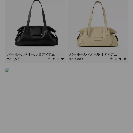
シンチ バッグ
エフォートレスな「くびれた」シルエットとファセットカ
ットのハードウェアが特徴のシンチ。このブランドシグネ
チャーは、シーズンごとに新たな解釈が加わる永遠のスタ
イルです。
バー ホールドオール ミディアム
バー ホールドオール ミディアム
全
全
¥217,800
¥217,800
て
て
の
の
詳しく見る
カ
カ
ラ
ラ
ー
ー
を
を
見
見
る
る