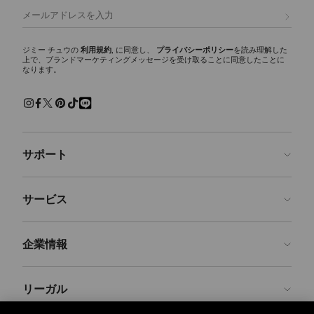
デザインを象徴する代表的なシグネチャーです。
登録
トートバッグ
シーズンを通して活躍するワードローブの必需品。ブランドのクラシッ
ジミー チュウの
利用規約
, に同意し、
プライバシーポリシー
を読み理解した
上で、ブランドマーケティングメッセージを受け取ることに同意したことに
クなトートバッグは、あらゆるシーンでご使用いただけます。シグネチ
なります。
ャースタイルのDIAMOND TOTE(ダイヤモンド トート)は、イタリア製レ
ザー、スエード、レオパードプリントのカーフヘア、ヘリンボーン素材
など豊富なバリエーションで展開。大容量のゆとりあるデザインで、通
勤、旅行からデイリー使いに最適なバッグです。
ショルダーバッグ
サポート
機能性とエレガンスを兼ね備えたタイムレスな定番アイテム、ショルダ
ーバッグ。特にCinch（シンチ）ショルダーバッグは、調節・取り外し
可能なショルダーストラップを備え、自在なスタイリングが可能です。
お問い合わせ
サービス
クロスボディバッグ
よくあるご質問
ファッション性と機能性を両立したレディースクロスボディバッグ。ジ
注文状況の確認
ご来店予約
ミー チュウならではの、多機能なストラップと洗練されたシルエット
企業情報
が特徴です。
返品を申請
Made-to-Order
トップハンドルバッグ
店舗検索
お手入れ・修理
ジミー チュウについて
構築的でエレガントなシルエットが、あらゆるスタイリングに洗練さを
リーガル
配送
保証
ブランドの歴史
加えます。イタリアのクラフトマンシップとカスタム メタルパーツに
より、タイムレスな魅力を放つバッグに仕上げられています。