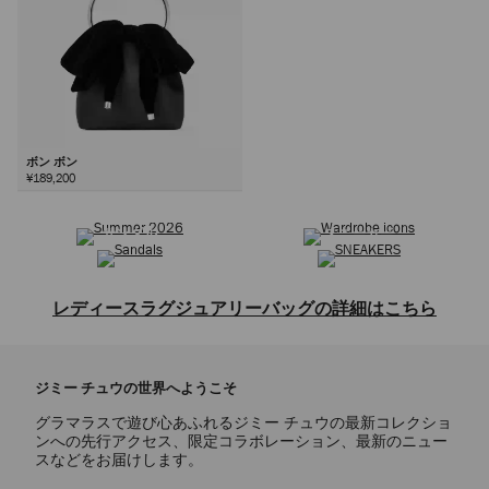
ボン ボン
¥189,200
サマーコレクション
ワードローブ アイコン
次
サンダル
スニーカー
レディースラグジュアリーバッグの詳細はこちら
トートバッグ、ショルダーバッグ、クロスボディバッグ、トップハンド
ルバッグ、ミニバッグ、クラッチバッグなどを取り揃えた、レディース
ジミー チュウの世界へようこそ
バッグコレクションをご覧ください。クラシックな定番デザインから洗
練されたモダンなスタイルまで、ジミー チュウのバッグは上質なレザ
グラマラスで遊び心あふれるジミー チュウの最新コレクショ
ーやスエードなど、贅沢な素材で熟練の技によって仕上げられていま
ンへの先行アクセス、限定コラボレーション、最新のニュー
す。ブランドを象徴するショルダーバッグのCINCH(シンチ)やDIAMOND
スなどをお届けします。
TOTE(ダイヤモンド トート)は、伝統的なクラフトマンシップと革新的な