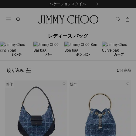
コ
バケーションスタイル
前
ン
自
の
テ
動
ス
ン
再
ラ
ツ
生
イ
に
を
ド
レディース バッグ
ス
止
キ
め
る
ッ
プ
シンチ
バー
ボン ボン
カーブ
絞り込み
144
商品
新作
新作