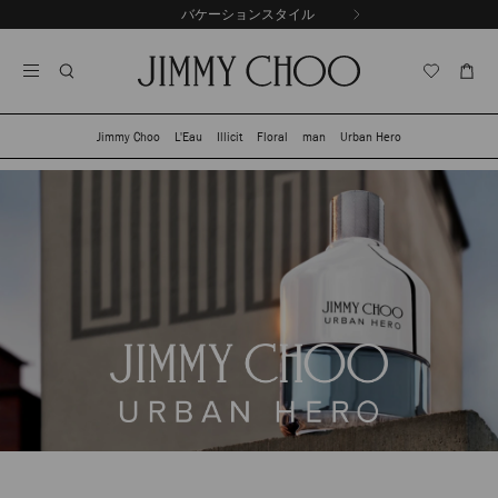
コ
バケーションスタイル
前
ン
自
の
テ
動
ス
ン
再
ラ
ツ
生
イ
に
を
ド
ス
止
Jimmy Choo
L'Eau
Illicit
Floral
man
Urban Hero
キ
め
る
ッ
プ