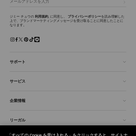
ジミー チュウの
利用規約
, に同意し、
プライバシーポリシー
を読み理解した
上で、ブランドマーケティングメッセージを受け取ることに同意したことに
なります。
サポート
お問い合わせ
サービス
よくあるご質問
注文状況の確認
ご来店予約
企業情報
返品を申請
Made-to-Order
店舗検索
お手入れ・修理
ジミー チュウについて
リーガル
配送
保証
ブランドの歴史
交換・返品
JC World
プライバシーポリシー
「すべての Cookie を受け入れる」をクリックすると、サイトナ