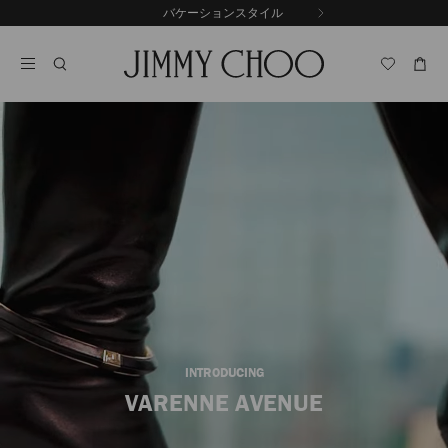
コ
バケーションスタイル
前
ン
自
の
テ
動
ス
ン
再
ラ
ツ
生
イ
に
を
ド
ス
止
キ
め
る
ッ
プ
INTRODUCING
VARENNE AVENUE