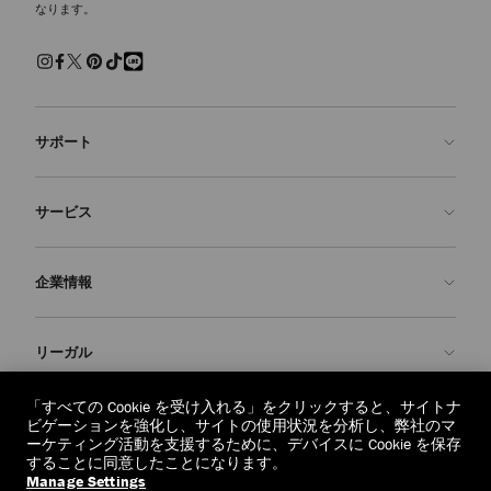
なります。
サポート
お問い合わせ
サービス
よくあるご質問
注文状況の確認
ご来店予約
企業情報
返品を申請
Made-to-Order
店舗検索
お手入れ・修理
ジミー チュウについて
リーガル
配送
保証
ブランドの歴史
交換・返品
JC World
プライバシーポリシー
「すべての Cookie を受け入れる」をクリックすると、サイトナ
regionselector.country.
(€)
ビゲーションを強化し、サイトの使用状況を分析し、弊社のマ
社会への貢献
利用規約
ーケティング活動を支援するために、デバイスに Cookie を保存
することに同意したことになります。
私たちの責任
忘れられる権利
Manage Settings