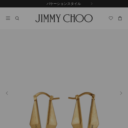
コ
バケーションスタイル
前
ン
自
の
テ
動
ス
ン
再
ラ
ツ
生
イ
に
を
ド
ス
止
キ
め
る
ッ
プ