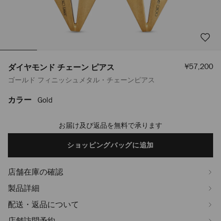
セ
¥57,200
ダイヤモンド チェーン ピアス
ー
ゴールド フィニッシュメタル・チェーンピアス
ル
価
格
カラー
Gold
https://www.jimmychoo.jp/ja/%E3%83%AC%E3%83%87%E3%82%A3
%E3%82%B8%E3%83%A5%E3%82%A8%E3%83%AA%E3%83%BC/%E3%83%
%E3%82%A4%E3%83%A4%E3%83%AA%E3%83%B3%E3%82%B0/%E3%83%
お届け及び返品を無料で承ります
Add
%E3%83%81%E3%82%A7%E3%83%BC%E3%83%B3-
to
%E3%83%94%E3%82%A2%E3%82%B9-
cart
ショッピングバッグに追加
J000157866001.html
options
店舗在庫の確認
製品詳細
配送・返品について
店舗訪問予約