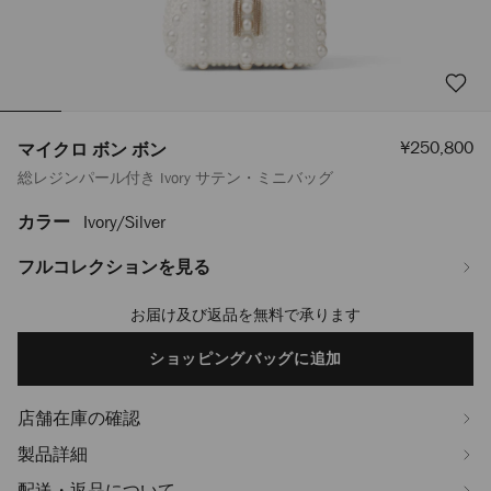
セ
¥250,800
マイクロ ボン ボン
ー
総レジンパール付き Ivory サテン・ミニバッグ
ル
価
格
カラー
Ivory/silver
https://www.jimmychoo.jp/ja/%E3%83%AC%E3%83%87%E3%82%A3%
%E3%83%9C%E3%83%B3-
%E3%83%9C%E3%83%B3-
フルコレクションを見る
J000165970001.html
お届け及び返品を無料で承ります
Add
to
cart
ショッピングバッグに追加
options
店舗在庫の確認
製品詳細
配送・返品について