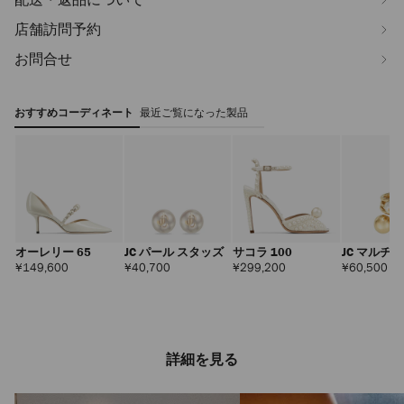
店舗訪問予約
お問合せ
おすすめコーディネート
最近ご覧になった製品
オーレリー 65
JC パール スタッズ
サコラ 100
JC マルチ 
ング
定
定
定
定
¥149,600
¥40,700
¥299,200
¥60,500
価
価
価
価
詳細を見る