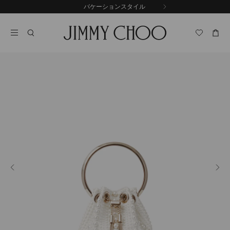
コ
バケーションスタイル
前
ン
自
の
テ
動
ス
ン
再
ラ
ツ
生
イ
に
を
ド
ス
止
キ
め
る
ッ
プ