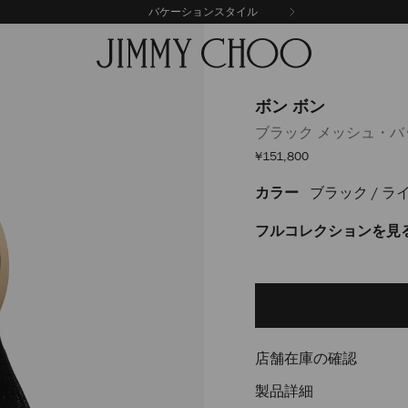
バケーションスタイル
ボン ボン
ブラック メッシュ・バ
セ
¥151,800
ー
ル
カラー
ブラック / 
https://www.jimmychoo.
価
格
%E3%83%9C%E3%83%B3-
J000176972001.html
フルコレクションを見
Delivery es
Add
to
cart
options
店舗在庫の確認
製品詳細