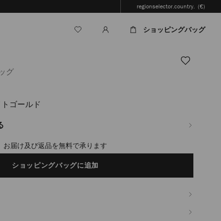
regionselector.country.
(€)
ショッピングバッグ
ッグ
ライトゴールド
jp/ja/%E3%83%AC%E3%83%87%E3%82%A3%E3%83%BC%E3%82%B9/%E3%83%
る
timated in 2-4 working days based on your location
ショッピングバッグに追加