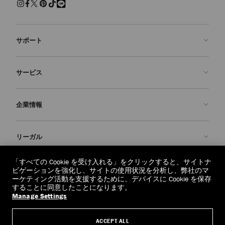
サポート
お問い合わせ
サービス
よくあるご質問
注文状況の確認
ご来店予約
企業情報
返品を申請
Made-to-Order
店舗検索
お手入れ・修理
ジミー チュウについて
リーガル
配送
保証
ブランドの歴史
交換・返品
JC World
プライバシーポリシー
「すべての Cookie を受け入れる」をクリックすると、サイトナ
regionselector.country.
(€)
ビゲーションを強化し、サイトの使用状況を分析し、弊社のマ
社会への貢献
利用規約
ーケティング活動を支援するために、デバイスに Cookie を保存
することに同意したことになります。
私たちの責任
忘れられる権利
Manage Settings
© 2026 Jimmy Choo
クラフツマンシップ
個人情報開示請求フォーム
ACCEPT ALL
採用情報
リーガル