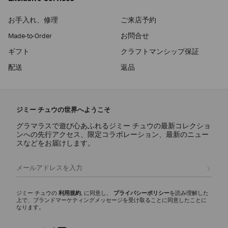
お手入れ、修理
ご来店予約
Made-to-Order
お問合せ
ギフト
クラフトマンシップ保証
配送
返品
ジミー チュウの世界へようこそ
グラマラスで遊び心あふれるジミー チュウの最新コレクショ
ンへの先行アクセス、限定コラボレーション、最新のニュー
スなどをお届けします。
登録
ジミー チュウの
利用規約
, に同意し、
プライバシーポリシー
を読み理解した
上で、ブランドマーケティングメッセージを受け取ることに同意したことに
なります。