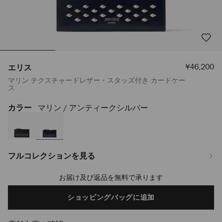
セ
¥46,200
エリス
ー
マリン テクスチャードレザー・スタッズ付き カードケー
ル
ス
価
格
カラー
マリン / アンティークシルバー
https://www.jimmychoo.jp/ja/%E3%83%A1%E3%83%B3%E3%82%BA/
J000181862001.html
フルコレクションを見る
お届け及び返品を無料で承ります
Add
to
cart
ショッピングバッグに追加
options