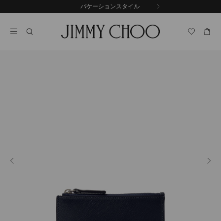
コ
バケーションスタイル
前
ン
自
の
テ
動
ス
ン
再
ラ
ツ
生
イ
に
を
ド
ス
止
キ
め
る
ッ
プ