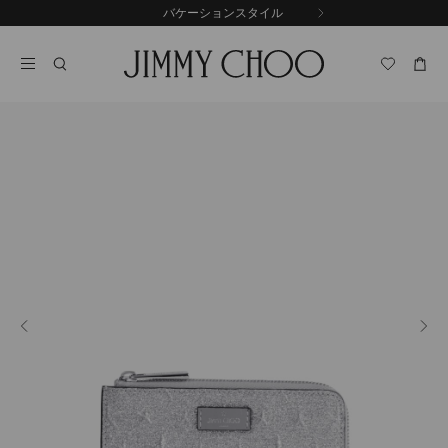
コ
バケーションスタイル
前
ン
自
の
テ
動
ス
ン
再
ラ
ツ
生
イ
に
を
ド
ス
止
キ
め
る
ッ
プ