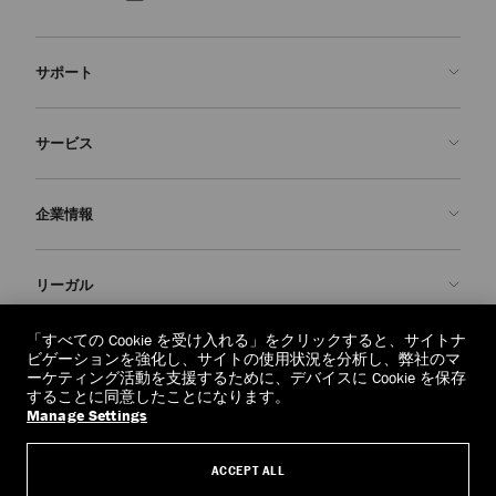
サポート
お問い合わせ
サービス
よくあるご質問
注文状況の確認
ご来店予約
企業情報
返品を申請
Made-to-Order
店舗検索
お手入れ・修理
ジミー チュウについて
リーガル
配送
保証
ブランドの歴史
交換・返品
JC World
プライバシーポリシー
「すべての Cookie を受け入れる」をクリックすると、サイトナ
regionselector.country.
(€)
ビゲーションを強化し、サイトの使用状況を分析し、弊社のマ
社会への貢献
利用規約
ーケティング活動を支援するために、デバイスに Cookie を保存
することに同意したことになります。
私たちの責任
忘れられる権利
Manage Settings
© 2026 Jimmy Choo
クラフツマンシップ
個人情報開示請求フォーム
ACCEPT ALL
採用情報
リーガル