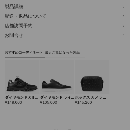
製品詳細
配送・返品について
店舗訪問予約
お問合せ
おすすめコーディネート
最近ご覧になった製品
ダイヤモンド X II メ
ダイヤモンド ライ
ボックス カメラ ミ
ンズ
ト フレックス メン
ディアム
定
定
定
¥149,600
¥105,600
¥145,200
価
価
価
ズ