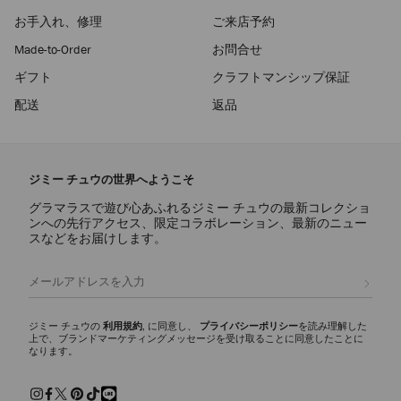
お手入れ、修理
ご来店予約
Made-to-Order
お問合せ
ギフト
クラフトマンシップ保証
配送
返品
ジミー チュウの世界へようこそ
グラマラスで遊び心あふれるジミー チュウの最新コレクショ
ンへの先行アクセス、限定コラボレーション、最新のニュー
スなどをお届けします。
登録
ジミー チュウの
利用規約
, に同意し、
プライバシーポリシー
を読み理解した
上で、ブランドマーケティングメッセージを受け取ることに同意したことに
なります。