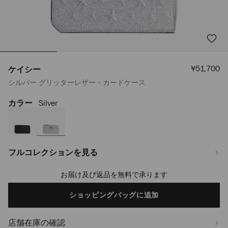
セ
¥51,700
ケイシー
ー
シルバー グリッターレザー・カードケース
ル
価
格
カラー
Silver
https://www.jimmychoo.jp/ja/%E3%83%A1%E3%83%B3%E3%82%BA/
J000175017001.html
フルコレクションを見る
お届け及び返品を無料で承ります
Add
to
cart
ショッピングバッグに追加
options
店舗在庫の確認