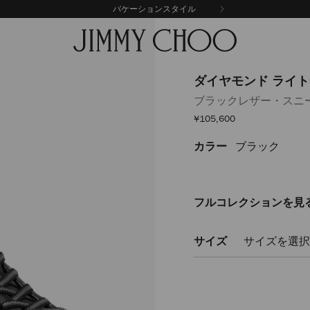
バケーションスタイル
ダイヤモンド ライト
ブラックレザー・スニ
セ
¥105,600
ー
ル
カラー
ブラック
https://www.jimmychoo
価
格
%E3%83%A9%E3%82%A4%E3
%E3%83%95%E3%83%AC%E3
%E3%83%A1%E3%83%B3%E3
DIAMONDLIGHTFLEXMLMX013
フルコレクションを見
サイズ
サイズを選択
Delivery es
Add