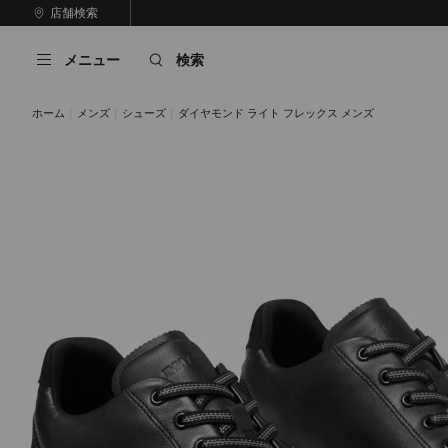
コ
店舗検索
前
ン
自
の
テ
動
ス
メニュー
検索
ン
再
ラ
ツ
生
イ
に
を
ド
ホーム
メンズ
シューズ
ダイヤモンド ライト フレックス メンズ
ス
止
キ
め
る
ッ
プ
ブラック
ラテ