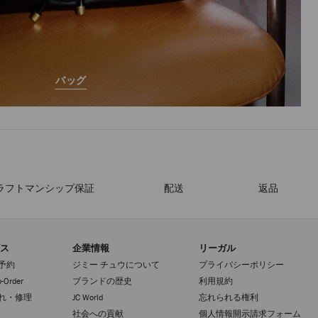
バッグ
ラフトマンシップ保証
配送
返品
ス
企業情報
リーガル
予約
ジミー チュウについて
プライバシーポリシー
-Order
ブランドの歴史
利用規約
れ・修理
JC World
忘れられる権利
社会への貢献
個人情報開示請求フォーム