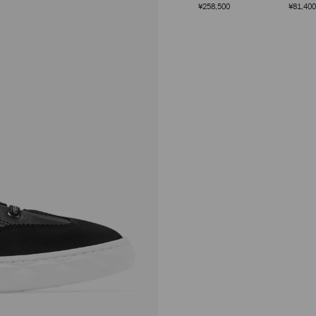
ディアム
ブレス
定
¥258,500
¥81,400
価
ダイヤモンド ライト フ
レックス メンズ
定
¥105,600
価