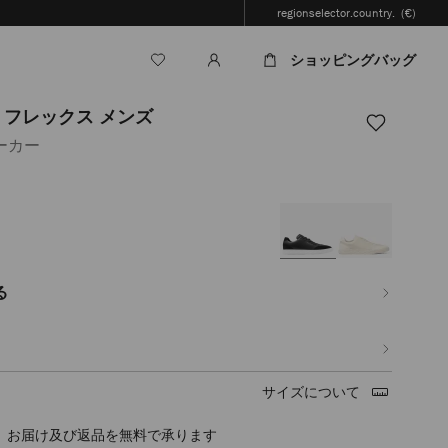
regionselector.country.
(€)
ショッピングバッグ
 フレックス メンズ
ーカー
.jp/ja/%E3%83%A1%E3%83%B3%E3%82%BA/%E3%82%B7%E3%83%A5%E3%83
%83%88-
%83%83%E3%82%AF%E3%82%B9-
%82%BA-
727.html
る
サイズについて
timated in 2-4 working days based on your location