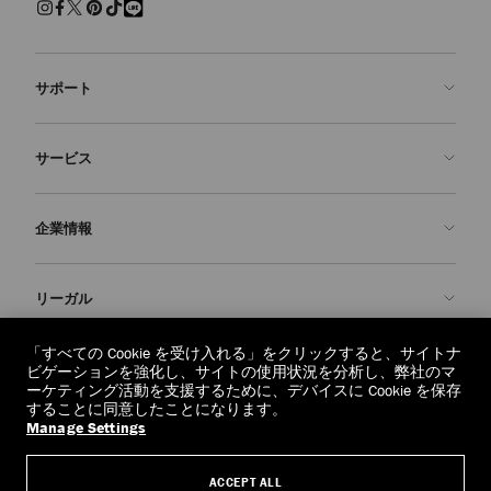
サポート
お問い合わせ
サービス
よくあるご質問
注文状況の確認
ご来店予約
企業情報
返品を申請
Made-to-Order
店舗検索
お手入れ・修理
ジミー チュウについて
リーガル
配送
保証
ブランドの歴史
交換・返品
JC World
プライバシーポリシー
「すべての Cookie を受け入れる」をクリックすると、サイトナ
regionselector.country.
(€)
ビゲーションを強化し、サイトの使用状況を分析し、弊社のマ
社会への貢献
利用規約
ーケティング活動を支援するために、デバイスに Cookie を保存
することに同意したことになります。
私たちの責任
忘れられる権利
Manage Settings
© 2026 Jimmy Choo
クラフツマンシップ
個人情報開示請求フォーム
ACCEPT ALL
採用情報
リーガル