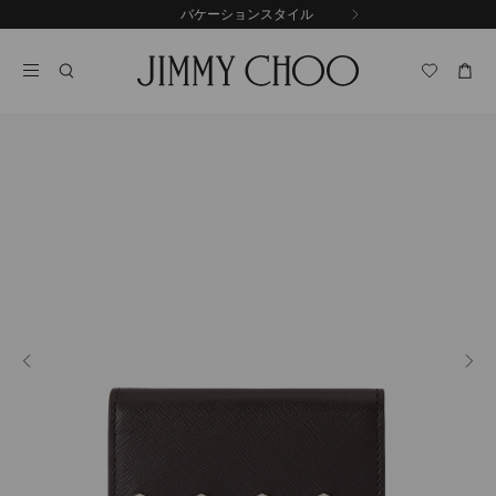
コ
バケーションスタイル
前
ン
自
の
テ
動
ス
ン
再
ラ
ツ
生
イ
に
を
ド
ス
止
キ
め
る
ッ
プ