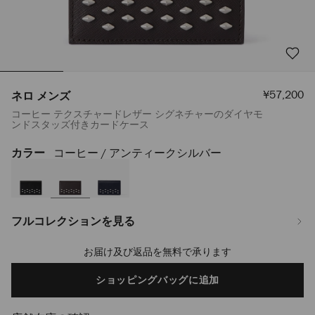
セ
¥57,200
ネロ メンズ
ー
コーヒー テクスチャードレザー シグネチャーのダイヤモ
ル
ンドスタッズ付きカードケース
価
格
カラー
コーヒー / アンティークシルバー
https://www.jimmychoo.jp/ja/%E3%83%A1%E3%83%B3%E3%82%BA/
%E3%83%A1%E3%83%B3%E3%82%BA-
J000175887001.html
フルコレクションを見る
お届け及び返品を無料で承ります
Add
to
cart
ショッピングバッグに追加
options