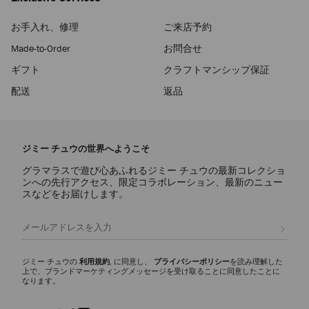
お手入れ、修理
ご来店予約
Made-to-Order
お問合せ
ギフト
クラフトマンシップ保証
配送
返品
ジミー チュウの世界へようこそ
グラマラスで遊び心あふれるジミー チュウの最新コレクショ
ンへの先行アクセス、限定コラボレーション、最新のニュー
スなどをお届けします。
登録
ジミー チュウの
利用規約
, に同意し、
プライバシーポリシー
を読み理解した
上で、ブランドマーケティングメッセージを受け取ることに同意したことに
なります。