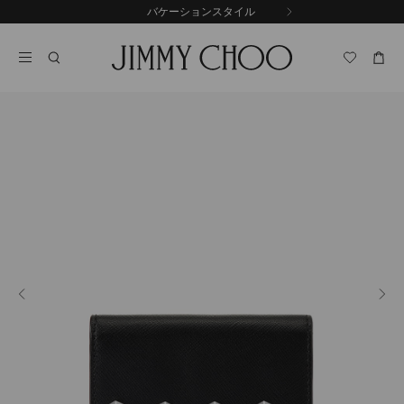
コ
バケーションスタイル
前
ン
自
の
テ
動
ス
ン
再
ラ
ツ
生
イ
に
を
ド
ス
止
キ
め
る
ッ
プ