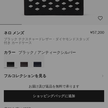
セ
¥57,200
ネロ メンズ
ー
ブラック テクスチャードレザー・ダイヤモンドスタッズ
ル
付き カードケース
価
格
カラー
ブラック / アンティークシルバー
https://www.jimmychoo.jp/ja/%E3%83%A1%E3%83%B3%E3%82%BA/
%E3%83%A1%E3%83%B3%E3%82%BA-
J000175886001.html
フルコレクションを見る
お届け及び返品を無料で承ります
Add
to
cart
ショッピングバッグに追加
options