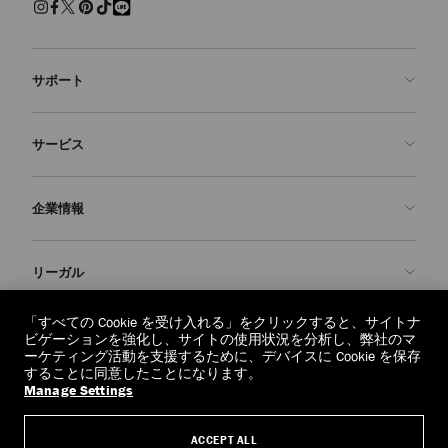
サポート
お問い合わせ
サービス
よくあるご質問
注文状況の確認
ご来店予約
企業情報
返品を申請
Made-to-Order
店舗検索
お手入れ・修理
ジミー チュウについて
リーガル
配送
保証
ブランドの歴史
交換・返品
JC World
プライバシーポリシー
「すべての Cookie を受け入れる」をクリックすると、サイトナ
regionselector.country.
(€)
ビゲーションを強化し、サイトの使用状況を分析し、弊社のマ
社会への貢献
利用規約
ーケティング活動を支援するために、デバイスに Cookie を保存
することに同意したことになります。
私たちの責任
忘れられる権利
Manage Settings
© 2026 Jimmy Choo
クラフツマンシップ
個人情報開示請求フォーム
ACCEPT ALL
採用情報
リーガル