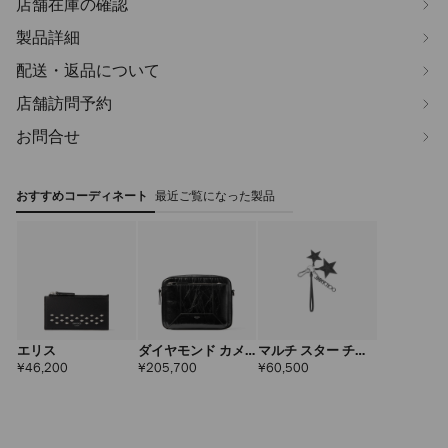
店舗在庫の確認
製品詳細
配送・返品について
店舗訪問予約
お問合せ
おすすめコーディネート
最近ご覧になった製品
エリス
ダイヤモンド カメ
マルチ スター チャ
ラ ポーチ
ーム
定
定
定
¥46,200
¥205,700
¥60,500
価
価
価