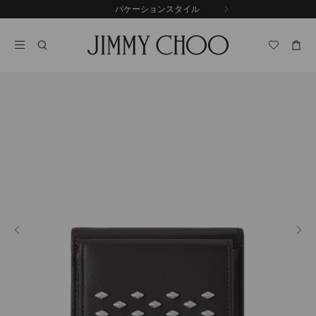
コ
バケーションスタイル
前
ン
自
の
テ
動
ス
ン
再
ラ
ツ
生
イ
に
を
ド
ス
止
キ
め
る
ッ
プ