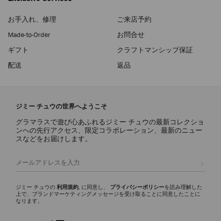
お手入れ、修理
ご来店予約
Made-to-Order
お問合せ
ギフト
クラフトマンシップ保証
配送
返品
ジミー チュウの世界へようこそ
グラマラスで遊び心あふれるジミー チュウの最新コレクショ
ンへの先行アクセス、限定コラボレーション、最新のニュー
スなどをお届けします。
登録
ジミー チュウの
利用規約
, に同意し、
プライバシーポリシー
を読み理解した
上で、ブランドマーケティングメッセージを受け取ることに同意したことに
なります。