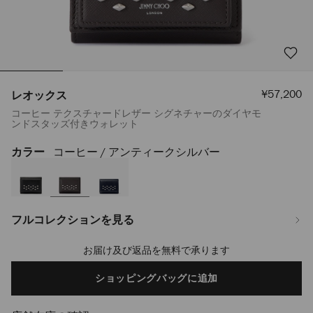
セ
¥57,200
レオックス
ー
コーヒー テクスチャードレザー シグネチャーのダイヤモ
ル
ンドスタッズ付きウォレット
価
格
カラー
コーヒー / アンティークシルバー
https://www.jimmychoo.jp/ja/%E3%83%A1%E3%83%B3%E3%82%BA/
J000175884001.html
フルコレクションを見る
お届け及び返品を無料で承ります
Add
to
cart
ショッピングバッグに追加
options