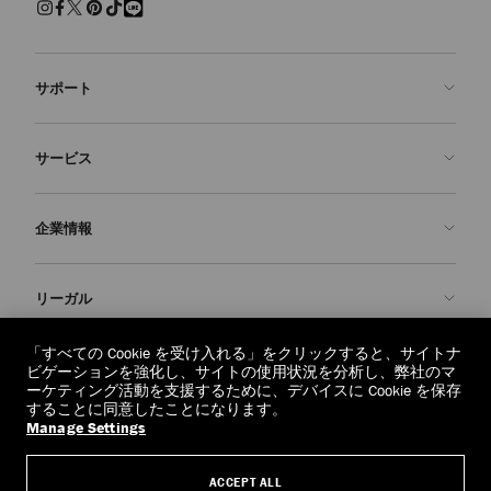
サポート
お問い合わせ
サービス
よくあるご質問
注文状況の確認
ご来店予約
企業情報
返品を申請
Made-to-Order
店舗検索
お手入れ・修理
ジミー チュウについて
リーガル
配送
保証
ブランドの歴史
交換・返品
JC World
プライバシーポリシー
「すべての Cookie を受け入れる」をクリックすると、サイトナ
regionselector.country.
(€)
ビゲーションを強化し、サイトの使用状況を分析し、弊社のマ
社会への貢献
利用規約
ーケティング活動を支援するために、デバイスに Cookie を保存
することに同意したことになります。
私たちの責任
忘れられる権利
Manage Settings
© 2026 Jimmy Choo
クラフツマンシップ
個人情報開示請求フォーム
ACCEPT ALL
採用情報
リーガル