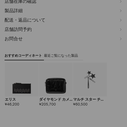
店舗在庫の確認
製品詳細
配送・返品について
店舗訪問予約
お問合せ
おすすめコーディネート
最近ご覧になった製品
エリス
ダイヤモンド カメ
マルチ スター チャ
ラ ポーチ
ーム
定
定
定
¥46,200
¥205,700
¥60,500
価
価
価