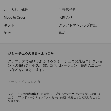
お手入れ、修理
ご来店予約
Made-to-Order
お問合せ
ギフト
クラフトマンシップ保証
配送
返品
ジミー チュウの世界へようこそ
グラマラスで遊び心あふれるジミー チュウの最新コレクショ
ンへの先行アクセス、限定コラボレーション、最新のニュー
スなどをお届けします。
登録
ジミー チュウの
利用規約
, に同意し、
プライバシーポリシー
を読み理解した
上で、ブランドマーケティングメッセージを受け取ることに同意したことに
なります。