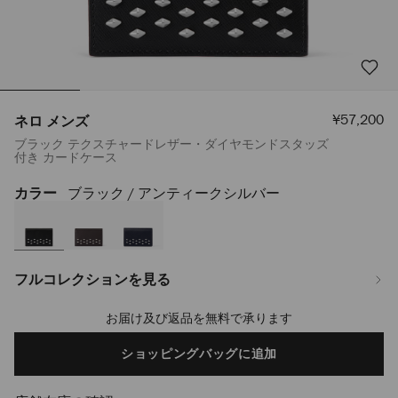
セ
¥57,200
ネロ メンズ
ー
ブラック テクスチャードレザー・ダイヤモンドスタッズ
ル
付き カードケース
価
格
カラー
ブラック / アンティークシルバー
https://www.jimmychoo.jp/ja/%E3%83%A1%E3%83%B3%E3%82%BA/
%E3%83%A1%E3%83%B3%E3%82%BA-
J000175886001.html
フルコレクションを見る
お届け及び返品を無料で承ります
Add
to
cart
ショッピングバッグに追加
options