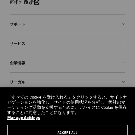
サポート
お問い合わせ
サービス
よくあるご質問
注文状況の確認
ご来店予約
企業情報
返品を申請
Made-to-Order
店舗検索
お手入れ・修理
ジミー チュウについて
リーガル
配送
保証
ブランドの歴史
交換・返品
JC World
プライバシーポリシー
「すべての Cookie を受け入れる」をクリックすると、サイトナ
regionselector.country.
(€)
ビゲーションを強化し、サイトの使用状況を分析し、弊社のマ
社会への貢献
利用規約
ーケティング活動を支援するために、デバイスに Cookie を保存
することに同意したことになります。
私たちの責任
忘れられる権利
Manage Settings
© 2026 Jimmy Choo
クラフツマンシップ
個人情報開示請求フォーム
ACCEPT ALL
採用情報
リーガル