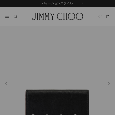
コ
バケーションスタイル
前
ン
自
の
テ
動
ス
ン
再
ラ
ツ
生
イ
に
を
ド
ス
止
キ
め
る
ッ
プ