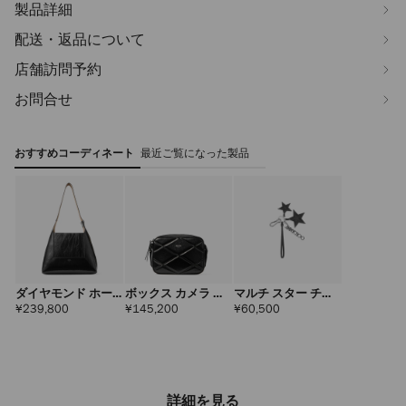
製品詳細
配送・返品について
店舗訪問予約
お問合せ
おすすめコーディネート
最近ご覧になった製品
ダイヤモンド ホー
ボックス カメラ ス
マルチ スター チャ
ボー ミディアム
モール
ーム
定
定
定
¥239,800
¥145,200
¥60,500
価
価
価
詳細を見る