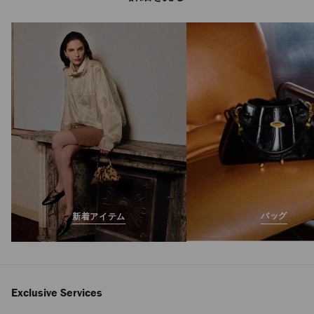
エリス ローファー
メンズ
定
¥140,800
価
バッグ
新着アイテム
Exclusive Services