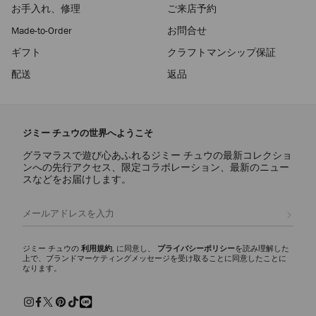
お手入れ、修理
ご来店予約
Made-to-Order
お問合せ
ギフト
クラフトマンシップ保証
配送
返品
ジミー チュウの世界へようこそ
グラマラスで遊び心あふれるジミー チュウの最新コレクショ
ンへの先行アクセス、限定コラボレーション、最新のニュー
スなどをお届けします。
登録
ジミー チュウの
利用規約
, に同意し、
プライバシーポリシー
を読み理解した
上で、ブランドマーケティングメッセージを受け取ることに同意したことに
なります。