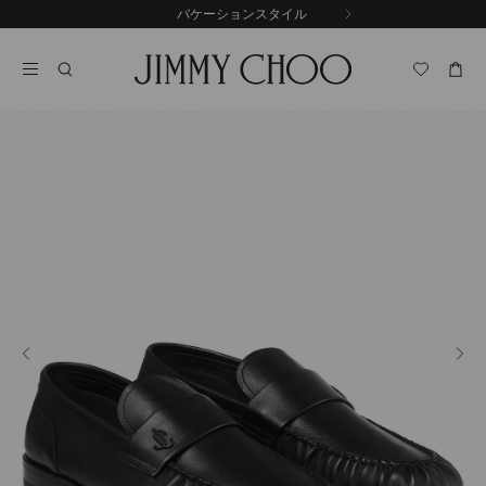
コ
バケーションスタイル
前
ン
自
の
テ
動
ス
ン
再
ラ
ツ
生
イ
に
を
ド
ス
止
キ
め
る
ッ
プ