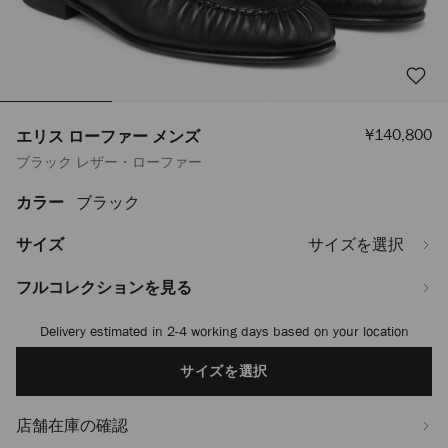
セ
¥140,800
エリス ローファー メンズ
ー
ブラック レザー・ローファー
ル
価
格
カラー
ブラック
https://www.jimmychoo.jp/ja/%E3%83%A1%E3%83%B3%E3%82%BA/%
%E3%83%AD%E3%83%BC%E3%83%95%E3%82%A1%E3%83%BC-
%E3%83%A1%E3%83%B3%E3%82%BA-
サイズ
サイズを選択
ELLISLOAFERMSLY010003.html
フルコレクションを見る
Delivery estimated in 2-4 working days based on your location
Add
to
cart
サイズを選択
options
店舗在庫の確認