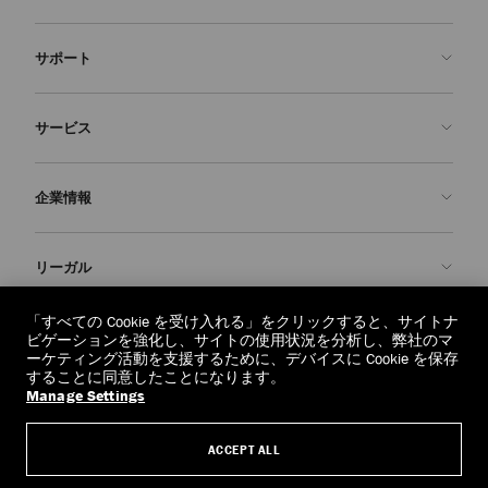
サポート
お問い合わせ
サービス
よくあるご質問
注文状況の確認
ご来店予約
企業情報
返品を申請
Made-to-Order
店舗検索
お手入れ・修理
ジミー チュウについて
リーガル
配送
保証
ブランドの歴史
交換・返品
JC World
プライバシーポリシー
「すべての Cookie を受け入れる」をクリックすると、サイトナ
regionselector.country.
(€)
ビゲーションを強化し、サイトの使用状況を分析し、弊社のマ
社会への貢献
利用規約
ーケティング活動を支援するために、デバイスに Cookie を保存
することに同意したことになります。
私たちの責任
忘れられる権利
Manage Settings
© 2026 Jimmy Choo
クラフツマンシップ
個人情報開示請求フォーム
ACCEPT ALL
採用情報
リーガル