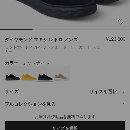
セ
¥123,200
ダイヤモンド マキシ レトロ メンズ
ー
ミッドナイト ベルベットスエード・ローカット スニー
ル
カー
価
格
カラー
ミッドナイト
https://www.jimmychoo.jp/ja/%E3%83%A1%E3%83%B3%E3%82%BA/
%E3%83%9E%E3%82%AD%E3%82%B7-
%E3%83%AC%E3%83%88%E3%83%AD-
%E3%83%A1%E3%83%B3%E3%82%BA-
DIAMONDMAXIRETROMSVV044149.html
サイズ
サイズを選択
フルコレクションを見る
お届け及び返品を無料で承ります
Add
to
cart
サイズを選択