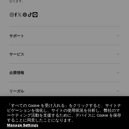
なります。
サポート
お問い合わせ
サービス
よくあるご質問
注文状況の確認
ご来店予約
企業情報
返品を申請
Made-to-Order
店舗検索
お手入れ・修理
ジミー チュウについて
リーガル
配送
保証
ブランドの歴史
交換・返品
JC World
プライバシーポリシー
「すべての Cookie を受け入れる」をクリックすると、サイトナ
regionselector.country.
(€)
ビゲーションを強化し、サイトの使用状況を分析し、弊社のマ
社会への貢献
利用規約
ーケティング活動を支援するために、デバイスに Cookie を保存
することに同意したことになります。
私たちの責任
忘れられる権利
Manage Settings