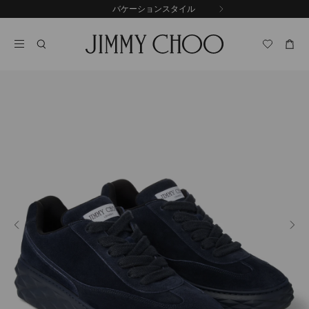
コ
バケーションスタイル
前
ン
自
の
テ
動
ス
ン
再
ラ
ツ
生
イ
に
を
ド
ス
止
キ
め
る
ッ
プ