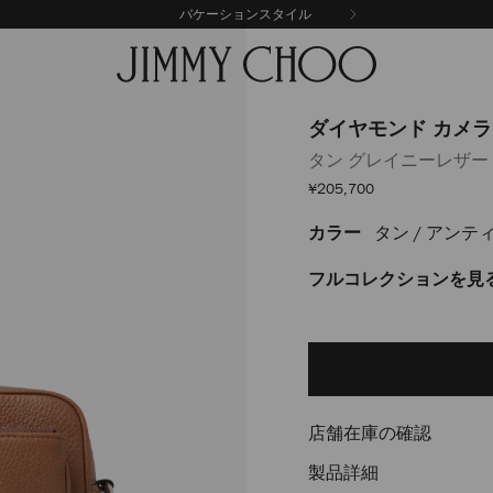
バケーションスタイル
ダイヤモンド カメラ
タン グレイニーレザー
セ
¥205,700
ー
ル
カラー
タン / アン
https://www.jimmychoo.
価
格
%E3%82%AB%E3%83%A1%E3
%E3%83%9D%E3%83%BC%E3
フルコレクションを見
J000177109001.html
Delivery es
Add
to
cart
options
店舗在庫の確認
製品詳細