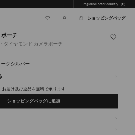
regionselector.country.
(€)
ショッピングバッグ
 ポーチ
・ダイヤモンド カメラポーチ
ティークシルバー
jp/ja/%E3%83%A1%E3%83%B3%E3%82%BA/%E3%83%90%E3%83%83%E3%82
%83%A9-
%83%81-
る
timated in 2-4 working days based on your location
ショッピングバッグに追加