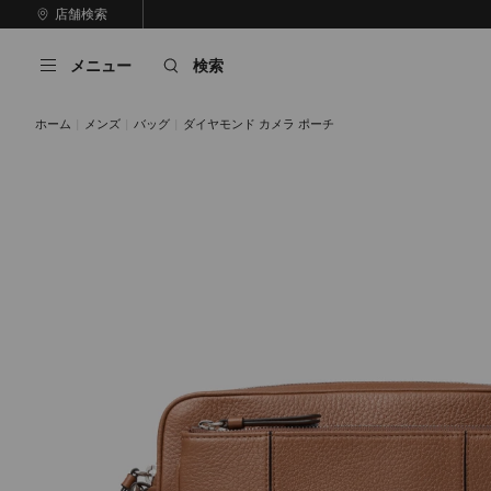
コ
店舗検索
前
ン
自
の
テ
動
ス
メニュー
検索
ン
再
ラ
ツ
生
イ
に
を
ド
ホーム
メンズ
バッグ
ダイヤモンド カメラ ポーチ
ス
止
キ
め
る
ッ
プ