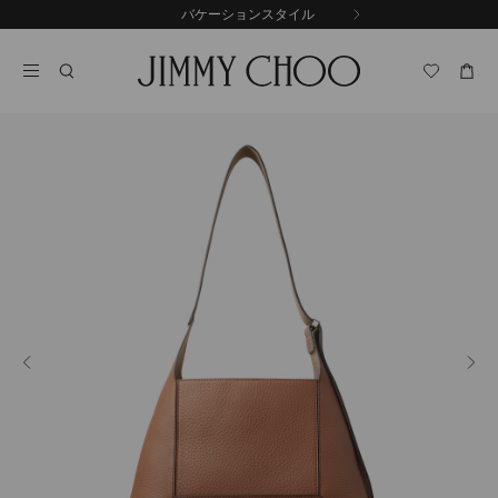
コ
バケーションスタイル
前
ン
自
の
テ
動
ス
ン
再
ラ
ツ
生
イ
に
を
ド
ス
止
キ
め
る
ッ
プ