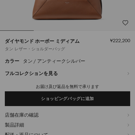
セ
¥222,200
ダイヤモンド ホーボー ミディアム
ー
タン レザー・ショルダーバッグ
ル
価
格
カラー
タン / アンティークシルバー
https://www.jimmychoo.jp/ja/%E3%83%A1%E3%83%B3%E3%82%BA/
%E3%83%9B%E3%83%BC%E3%83%9C%E3%83%BC-
%E3%83%9F%E3%83%87%E3%82%A3%E3%82%A2%E3%83%A0-
フルコレクションを見る
J000178350001.html
お届け及び返品を無料で承ります
Add
to
cart
ショッピングバッグに追加
options
店舗在庫の確認
製品詳細
配送・返品について