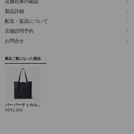
店舗在庫の確認
製品詳細
配送・返品について
店舗訪問予約
お問合せ
最近ご覧になった製品
バー バーティカル
トート ミディアム
定
¥201,300
価