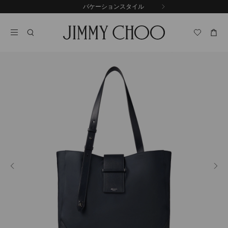
コ
バケーションスタイル
前
ン
自
の
テ
動
ス
ン
再
ラ
ツ
生
イ
に
を
ド
ス
止
キ
め
る
ッ
プ