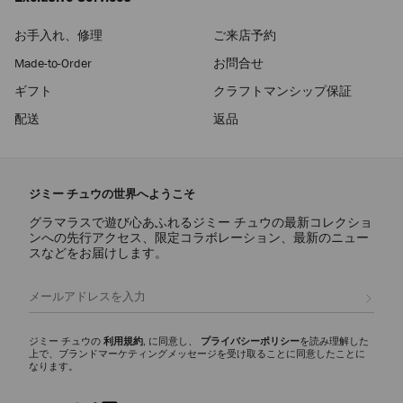
お手入れ、修理
ご来店予約
Made-to-Order
お問合せ
ギフト
クラフトマンシップ保証
配送
返品
ジミー チュウの世界へようこそ
グラマラスで遊び心あふれるジミー チュウの最新コレクショ
ンへの先行アクセス、限定コラボレーション、最新のニュー
スなどをお届けします。
登録
ジミー チュウの
利用規約
, に同意し、
プライバシーポリシー
を読み理解した
上で、ブランドマーケティングメッセージを受け取ることに同意したことに
なります。