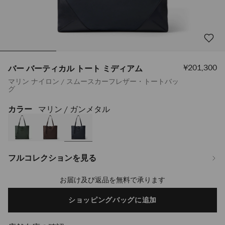
セ
¥201,300
バー バーティカル トート ミディアム
ー
マリン ナイロン / スムースカーフレザー・トートバッ
ル
グ
価
格
カラー
マリン / ガンメタル
https://www.jimmychoo.jp/ja/%E3%83%A1%E3%83%B3%E3%82%BA/%
%E3%83%90%E3%83%BC%E3%83%86%E3%82%A3%E3%82%AB%E3%83%A
%E3%83%88%E3%83%BC%E3%83%88-
%E3%83%9F%E3%83%87%E3%82%A3%E3%82%A2%E3%83%A0-
J000182384001.html
フルコレクションを見る
お届け及び返品を無料で承ります
Add
to
cart
ショッピングバッグに追加
options