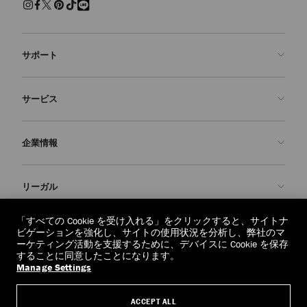
サポート
お問い合わせ
サービス
よくあるご質問
注文状況の確認
ご来店予約
企業情報
返品を申請
Made-to-Order
店舗検索
お手入れ・修理
ジミー チュウについて
リーガル
配送
保証
ブランドの歴史
交換・返品
JC World
プライバシーポリシー
「すべての Cookie を受け入れる」をクリックすると、サイトナ
regionselector.country.
(€)
ビゲーションを強化し、サイトの使用状況を分析し、弊社のマ
社会への貢献
利用規約
ーケティング活動を支援するために、デバイスに Cookie を保存
することに同意したことになります。
私たちの責任
忘れられる権利
Manage Settings
© 2026 Jimmy Choo
クラフツマンシップ
個人情報開示請求フォーム
ACCEPT ALL
採用情報
リーガル