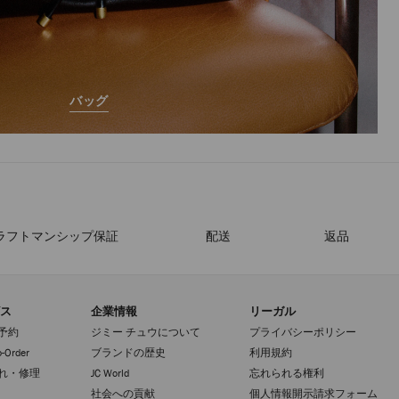
バッグ
ラフトマンシップ保証
配送
返品
ス
企業情報
リーガル
予約
ジミー チュウについて
プライバシーポリシー
-Order
ブランドの歴史
利用規約
れ・修理
JC World
忘れられる権利
社会への貢献
個人情報開示請求フォーム