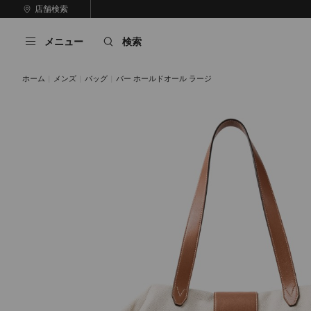
コ
店舗検索
前
ン
自
の
テ
動
ス
メニュー
検索
ン
再
ラ
ツ
生
イ
に
を
ド
ホーム
メンズ
バッグ
バー ホールドオール ラージ
ス
止
キ
め
る
ッ
プ