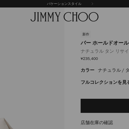
バケーションスタイル
新作
バー ホールドオール
ナチュラル タン リサ
セ
¥235,400
ー
ル
カラー
ナチュラル / 
https://www.jimmychoo.
価
格
%E3%83%9B%E3%83%BC%E
%E3%83%A9%E3%83%BC%E3
フルコレクションを見
J000184951001.html
Delivery es
Add
to
cart
options
店舗在庫の確認