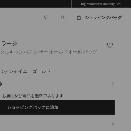
regionselector.country.
(€)
ショッピングバッグ
 ラージ
イクルキャンバス レザー ホールドオール バッグ
タン/ シャイニーゴールド
jp/ja/%E3%83%A1%E3%83%B3%E3%82%BA/%E3%83%90%E3%83%83%E3%82%B
3%83%AB%E3%83%89%E3%82%AA%E3%83%BC%E3%83%AB-
%82%B8-
る
timated in 2-4 working days based on your location
ショッピングバッグに追加