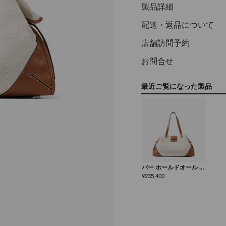
製品詳細
配送・返品について
店舗訪問予約
お問合せ
最近ご覧になった製品
バー ホールドオール ラ
ージ
定
¥235,400
価