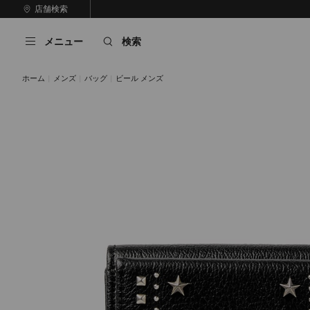
コ
店舗検索
前
ン
自
の
テ
動
ス
メニュー
検索
ン
再
ラ
ツ
生
イ
に
を
ド
ホーム
メンズ
バッグ
ビール メンズ
ス
止
キ
め
る
ッ
プ