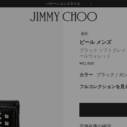
バケーションスタイル
新作
ビール メンズ
ブラック ソフトグレ
ールウォレット
セ
¥61,600
ー
ル
カラー
ブラック / ガ
https://www.jimmychoo.
価
格
%E3%83%A1%E3%83%B3%E3
J000184935001.html
フルコレクションを見
Delivery es
Add
to
cart
options
店舗在庫の確認