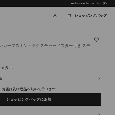
regionselector.country.
(€)
ショッピングバッグ
インカーフスキン・テクスチャードスター付き スモ
ンメタル
jp/ja/%E3%83%A1%E3%83%B3%E3%82%BA/%E3%83%90%E3%83%83%E3%82%
%82%BA-
る
timated in 2-4 working days based on your location
ショッピングバッグに追加