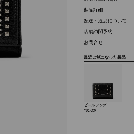
製品詳細
配送・返品について
店舗訪問予約
お問合せ
最近ご覧になった製品
ビール メンズ
定
¥61,600
価