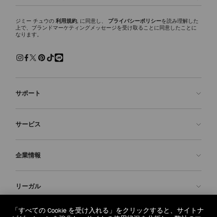
ジミー チュウの
利用規約
, に同意し、
プライバシーポリシー
を読み理解した
上で、ブランドマーケティングメッセージを受け取ることに同意したことに
なります。
サポート
お問い合わせ
サービス
よくあるご質問
注文状況の確認
ご来店予約
企業情報
返品を申請
Made-to-Order
店舗検索
お手入れ・修理
ジミー チュウについて
リーガル
配送
保証
ブランドの歴史
交換・返品
JC World
プライバシーポリシー
「すべての Cookie を受け入れる」をクリックすると、サイトナ