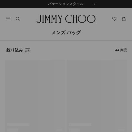
コ
バケーションスタイル
前
ン
自
の
テ
動
ス
ン
再
ラ
ツ
生
イ
に
を
メンズ バッグ
ド
ス
止
キ
め
る
ッ
絞り込み
44
商品
プ
プ
レ
ビ
ュ
ー