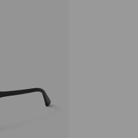
イスラ
定
¥39,270
価