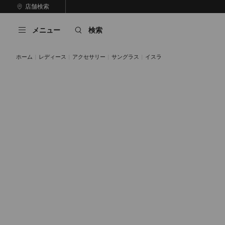
コ
店舗検索
前
ン
自
の
テ
動
ス
メニュー
検索
ン
再
ラ
ツ
生
イ
に
を
ド
ホーム
レディース
アクセサリー
サングラス
イスラ
ス
止
キ
め
る
ッ
プ