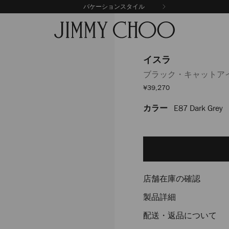
バケーションスタイル
イスラ
ブラック・キャットア
セ
¥39,270
ー
ル
カラー
E87 Dark Grey
https://www.jimmychoo
価
格
J000170512001.html
Delivery es
Add
to
cart
options
店舗在庫の確認
製品詳細
配送・返品について