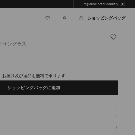
regionselector.country.
(€)
ショッピングバッグ
イサングラス
.jp/ja/%E3%83%AC%E3%83%87%E3%82%A3%E3%83%BC%E3%82%B9/%E3%8
timated in 2-4 working days based on your location
ショッピングバッグに追加