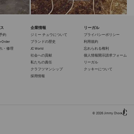
ス
企業情報
リーガル
予約
ジミー チュウについて
プライバシーポリシー
-Order
ブランドの歴史
利用規約
れ・修理
JC World
忘れられる権利
社会への貢献
個人情報開示請求フォーム
私たちの責任
リーガル
クラフツマンシップ
クッキーについて
採用情報
© 2026 Jimmy Choo