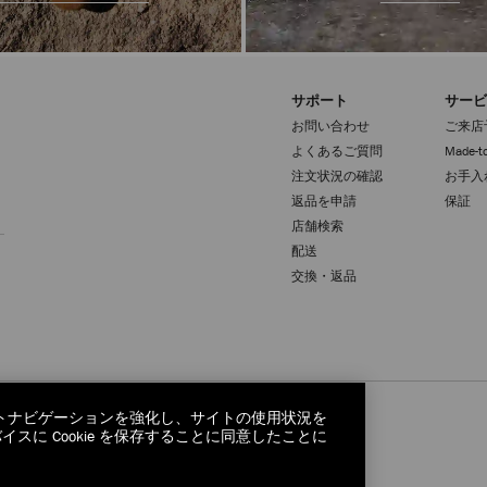
サポート
サービ
お問い合わせ
ご来店
よくあるご質問
Made-to
注文状況の確認
お手入
返品を申請
保証
登録
店舗検索
配送
交換・返品
サイトナビゲーションを強化し、サイトの使用状況を
に Cookie を保存することに同意したことに