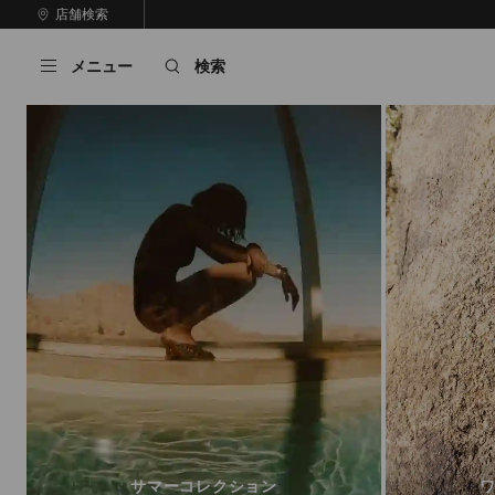
コ
店舗検索
前
ン
自
の
テ
動
ス
メニュー
検索
ン
再
ラ
ツ
生
イ
に
を
ド
ス
止
キ
め
る
ッ
プ
サマーコレクション
ワ