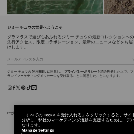
ジミー チュウの世界へようこそ
グラマラスで遊び心あふれるジミー チュウの最新コレクションへの
先行アクセス、限定コラボレーション、最新のニュースなどをお届
けします。
ジミー チュウの
利用規約
, に同意し、
プライバシーポリシー
を読み理解した上で、ブ
ランドマーケティングメッセージを受け取ることに同意したことになります。
regionselector.country.
(€)
「すべての Cookie を受け入れる」をクリックすると、
分析し、弊社のマーケティング活動を支援するために、デバイス
なります。
Manage Settings