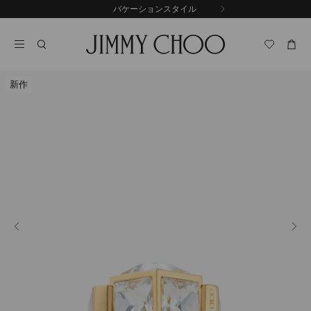
コ
バケーションスタイル
前
ン
自
の
テ
動
ス
ン
再
ラ
ツ
生
イ
に
を
ド
新作
ス
止
キ
め
る
ッ
プ