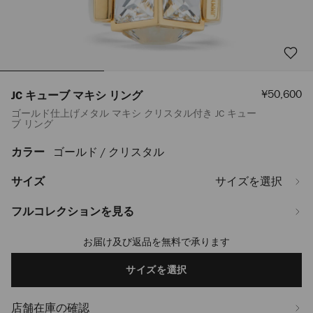
セ
¥50,600
JC キューブ マキシ リング
ー
ゴールド仕上げメタル マキシ クリスタル付き JC キュー
ル
ブ リング
価
格
カラー
ゴールド / クリスタル
https://www.jimmychoo.jp/ja/%E3%83%AC%E3%83%87%E3%82%A3
%E3%82%B8%E3%83%A5%E3%82%A8%E3%83%AA%E3%83%BC/%E3%83%A
%E3%82%AD%E3%83%A5%E3%83%BC%E3%83%96-
サイズ
サイズを選択
%E3%83%9E%E3%82%AD%E3%82%B7-
%E3%83%AA%E3%83%B3%E3%82%B0-
フルコレクションを見る
JCCUBEMAXIRINGYWE0C3720.html
お届け及び返品を無料で承ります
Add
to
cart
サイズを選択
options
店舗在庫の確認