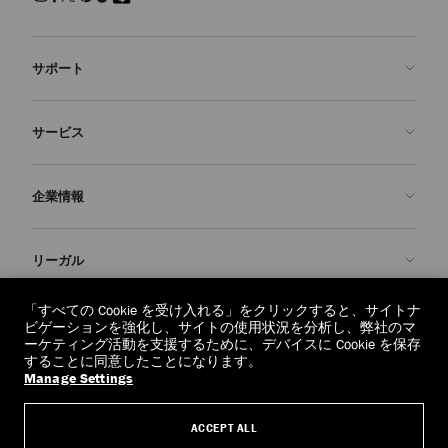
サポート
お問い合わせ
サービス
よくあるご質問
注文状況の確認
ご来店予約
企業情報
返品を申請
Made-to-Order
店舗検索
お手入れ・修理
ジミー チュウについて
リーガル
配送
保証
ブランドの歴史
交換・返品
JC World
プライバシーポリシー
「すべての Cookie を受け入れる」をクリックすると、サイトナ
regionselector.country.
(€)
ビゲーションを強化し、サイトの使用状況を分析し、弊社のマ
社会への貢献
利用規約
ーケティング活動を支援するために、デバイスに Cookie を保存
することに同意したことになります。
私たちの責任
忘れられる権利
Manage Settings
© 2026 Jimmy Choo
クラフツマンシップ
個人情報開示請求フォーム
ACCEPT ALL
採用情報
リーガル