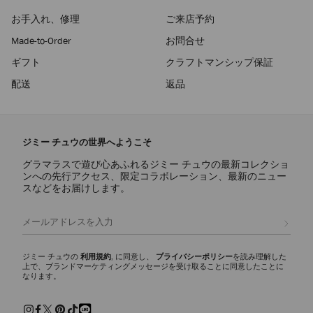
お手入れ、修理
ご来店予約
Made-to-Order
お問合せ
ギフト
クラフトマンシップ保証
配送
返品
ジミー チュウの世界へようこそ
グラマラスで遊び心あふれるジミー チュウの最新コレクショ
ンへの先行アクセス、限定コラボレーション、最新のニュー
スなどをお届けします。
登録
ジミー チュウの
利用規約
, に同意し、
プライバシーポリシー
を読み理解した
上で、ブランドマーケティングメッセージを受け取ることに同意したことに
なります。