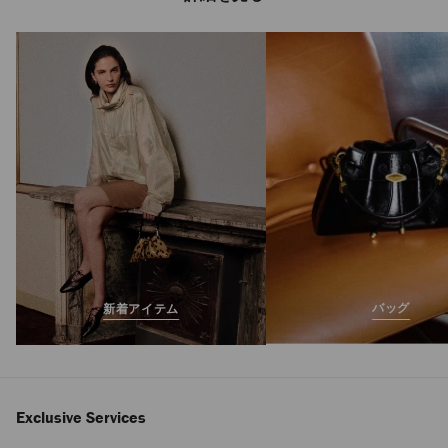
JC マルチ パール リ
ング
定
¥60,500
価
バッグ
新着アイテム
Exclusive Services