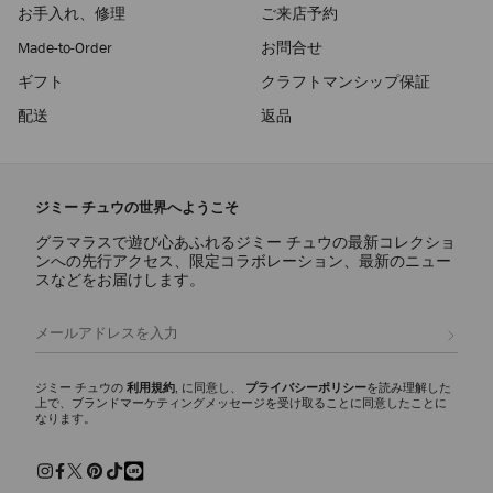
お手入れ、修理
ご来店予約
Made-to-Order
お問合せ
ギフト
クラフトマンシップ保証
配送
返品
ジミー チュウの世界へようこそ
グラマラスで遊び心あふれるジミー チュウの最新コレクショ
ンへの先行アクセス、限定コラボレーション、最新のニュー
スなどをお届けします。
登録
ジミー チュウの
利用規約
, に同意し、
プライバシーポリシー
を読み理解した
上で、ブランドマーケティングメッセージを受け取ることに同意したことに
なります。