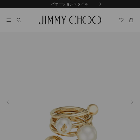
コ
バケーションスタイル
前
ン
自
の
テ
動
ス
ン
再
ラ
ツ
生
イ
に
を
ド
ス
止
キ
め
る
ッ
プ