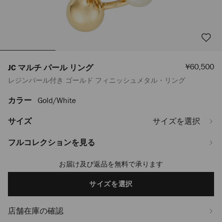
セ
¥60,500
JC マルチ パール リング
ー
レジンパール付き ゴールド フィニッシュメタル・リング
ル
価
格
カラー
Gold/white
https://www.jimmychoo.jp/ja/%E3%83%AC%E3%83%87%E3%82%A3
%E3%82%B8%E3%83%A5%E3%82%A8%E3%83%AA%E3%83%BC/%E3%83%A
%E3%83%9E%E3%83%AB%E3%83%81-
サイズ
サイズを選択
%E3%83%91%E3%83%BC%E3%83%AB-
%E3%83%AA%E3%83%B3%E3%82%B0-
フルコレクションを見る
JCMULTIPEARLRINGDXQ0C9456.html
お届け及び返品を無料で承ります
Add
to
cart
サイズを選択
options
店舗在庫の確認