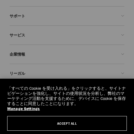
サポート
お問い合わせ
サービス
よくあるご質問
注文状況の確認
ご来店予約
企業情報
返品を申請
Made-to-Order
店舗検索
お手入れ・修理
ジミー チュウについて
リーガル
配送
保証
ブランドの歴史
交換・返品
JC World
プライバシーポリシー
「すべての Cookie を受け入れる」をクリックすると、サイトナ
regionselector.country.
(€)
ビゲーションを強化し、サイトの使用状況を分析し、弊社のマ
社会への貢献
利用規約
ーケティング活動を支援するために、デバイスに Cookie を保存
することに同意したことになります。
私たちの責任
忘れられる権利
Manage Settings
© 2026 Jimmy Choo
クラフツマンシップ
個人情報開示請求フォーム
ACCEPT ALL
採用情報
リーガル