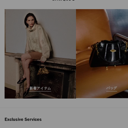
JC マルチ パール リ
ング
定
¥60,500
価
バッグ
新着アイテム
Exclusive Services