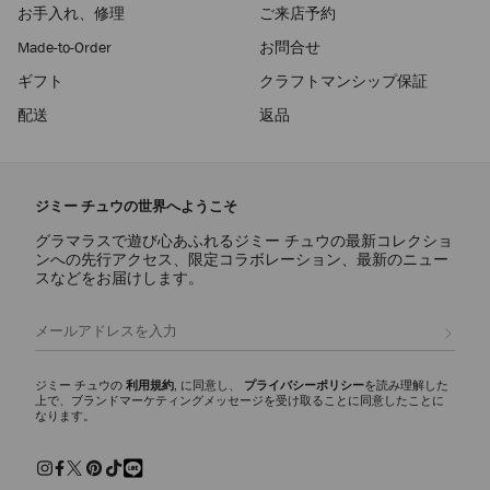
お手入れ、修理
ご来店予約
Made-to-Order
お問合せ
ギフト
クラフトマンシップ保証
配送
返品
ジミー チュウの世界へようこそ
グラマラスで遊び心あふれるジミー チュウの最新コレクショ
ンへの先行アクセス、限定コラボレーション、最新のニュー
スなどをお届けします。
登録
ジミー チュウの
利用規約
, に同意し、
プライバシーポリシー
を読み理解した
上で、ブランドマーケティングメッセージを受け取ることに同意したことに
なります。