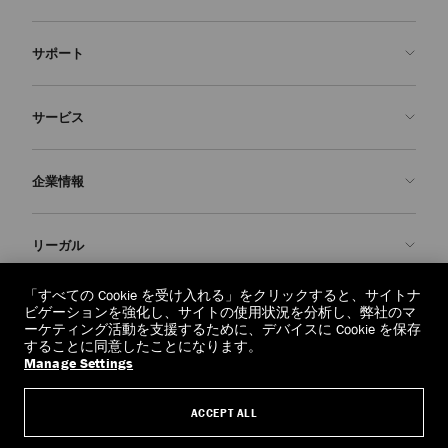
サポート
お問い合わせ
サービス
よくあるご質問
注文状況の確認
ご来店予約
企業情報
返品を申請
Made-to-Order
店舗検索
お手入れ・修理
ジミー チュウについて
リーガル
配送
保証
ブランドの歴史
交換・返品
JC World
プライバシーポリシー
「すべての Cookie を受け入れる」をクリックすると、サイトナ
regionselector.country.
(€)
ビゲーションを強化し、サイトの使用状況を分析し、弊社のマ
社会への貢献
利用規約
ーケティング活動を支援するために、デバイスに Cookie を保存
することに同意したことになります。
私たちの責任
忘れられる権利
Manage Settings
© 2026 Jimmy Choo
クラフツマンシップ
個人情報開示請求フォーム
ACCEPT ALL
採用情報
リーガル