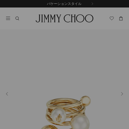
コ
バケーションスタイル
前
ン
自
の
テ
動
ス
ン
再
ラ
ツ
生
イ
に
を
ド
ス
止
キ
め
る
ッ
プ