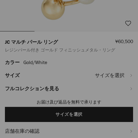
セ
¥60,500
JC マルチ パール リング
ー
レジンパール付き ゴールド フィニッシュメタル・リング
ル
価
格
カラー
Gold/white
https://www.jimmychoo.jp/ja/%E3%83%AC%E3%83%87%E3%82%A3
%E3%82%B8%E3%83%A5%E3%82%A8%E3%83%AA%E3%83%BC/%E3%83%A
%E3%83%9E%E3%83%AB%E3%83%81-
サイズ
サイズを選択
%E3%83%91%E3%83%BC%E3%83%AB-
%E3%83%AA%E3%83%B3%E3%82%B0-
フルコレクションを見る
JCMULTIPEARLRINGDXQ0C9456.html
お届け及び返品を無料で承ります
Add
to
cart
サイズを選択
options
店舗在庫の確認